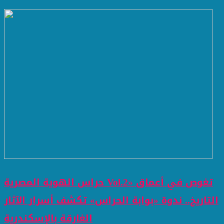
حراس الهوية المصرية Vol.2» تغوص في أعماق
التاريخ.. ندوة «بوابة الحراس» تكشف أسرار الآثار
الغارقة بالإسكندرية