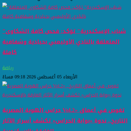
"شباب الإسكندرية" تؤكد: فحص كافة الشكاوى
المتعلقة بالنادي الأوليمبي بحيادية وشفافية
كاملة
رياضة
الأربعاء 05 أغسطس 2026 09:18 مساءً
حراس الهوية المصرية Vol.2» تغوص في أعماق
التاريخ.. ندوة «بوابة الحراس» تكشف أسرار الآثار