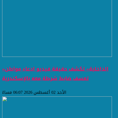
«الداخلية» تكشف حقيقة فيديو ادعاء مواطن
تعسف ضابط شرطة معه بالإسكندرية
الأحد 02 أغسطس 2026 06:07 مساءً