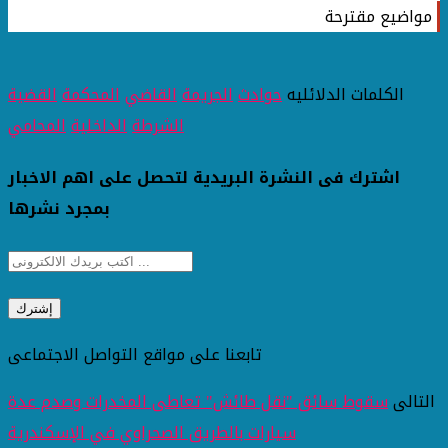
مواضيع مقترحة
الكلمات الدلائليه
حوادث
الجريمة
القاضي
المحكمة
القضية
الشرطة
الداخلية
المحامي
اشترك فى النشرة البريدية لتحصل على اهم الاخبار
بمجرد نشرها
تابعنا على مواقع التواصل الاجتماعى
التالى
سقوط سائق "نقل طائش" تعاطى المخدرات وصدم عدة
سيارات بالطريق الصحراوي في الإسكندرية