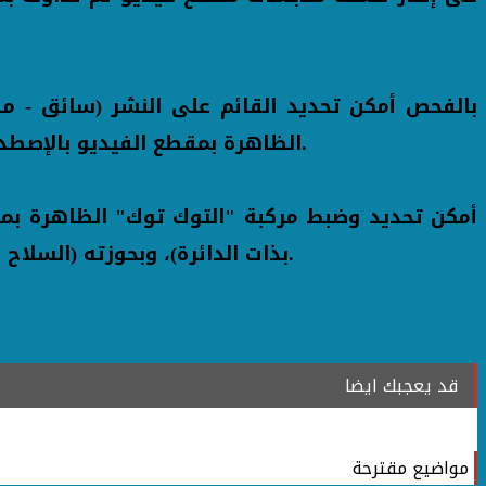
الظاهرة بمقطع الفيديو بالإصطدام بالميكروباص قيادته دون حدوث تلفيات ولدى معاتبته قام بالتعدى عليه بالسب وتهديده بسلاح أبيض.
أمكن تحديد وضبط مركبة "التوك توك" الظاهرة بمق
بذات الدائرة)، وبحوزته (السلاح الأبيض المستخدم فى التعدى) ، وبمواجهته إعترف بإرتكابه الواقعة على النحو المشار إليه لذات الخلافات.
قد يعجبك ايضا
مواضيع مقترحة