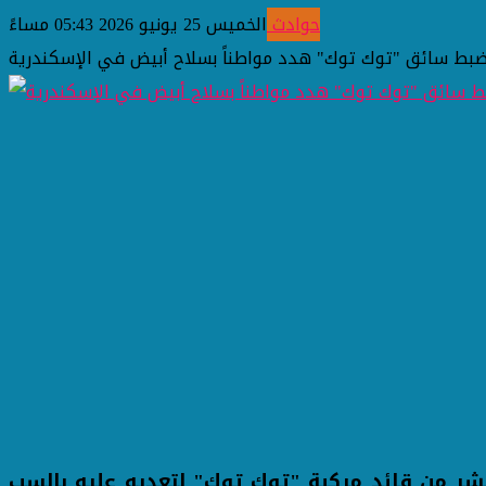
حوادث
الخميس 25 يونيو 2026 05:43 مساءً
ضبط سائق "توك توك" هدد مواطناً بسلاح أبيض في الإسكندرية
شر من قائد مركبة "توك توك" لتعديه عليه بالسب