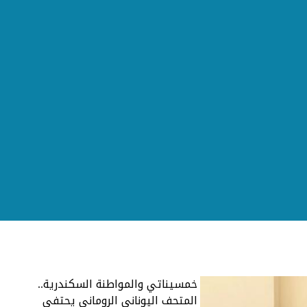
خمسيناتي والمواطنة السكندرية..
المتحف اليوناني الروماني يحتفي