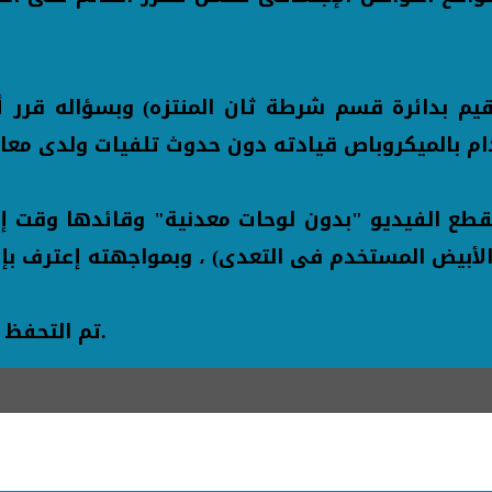
طع الفيديو "بدون لوحات معدنية" وقائدها وقت إرت
تم التحفظ على مركبة "التوك توك"، وإتخاذ الإجراءات القانونية.