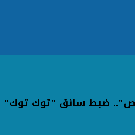
".. ضبط سائق "توك توك" ه