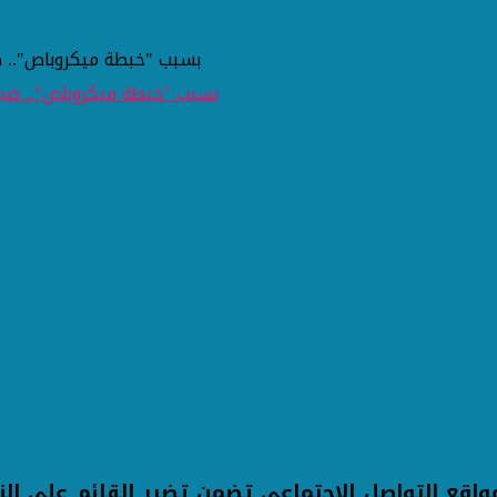
بسبب "خبطة ميكروباص".. 
قع التواصل الإجتماعى تضمن تضرر القائم على الن