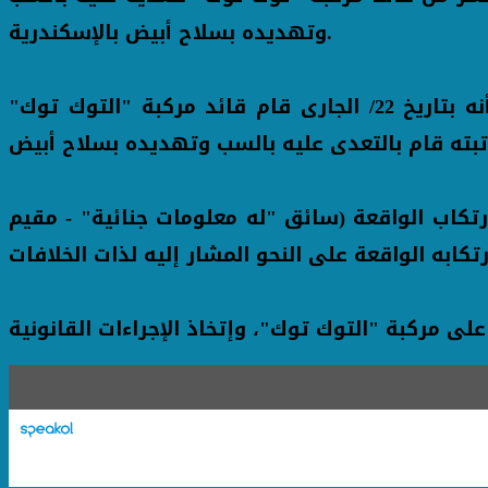
وتهديده بسلاح أبيض بالإسكندرية.
بالفحص أمكن تحديد القائم على النشر (سائق - مقيم بدائرة قسم شرطة ثان المنتزه) وبسؤاله قرر أنه بتاريخ 22/ الجارى قام قائد مركبة "التوك توك"
كاب الواقعة (سائق "له معلومات جنائية" - مقيم