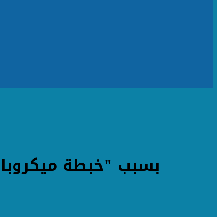
بسبب "خبطة ميكروباص