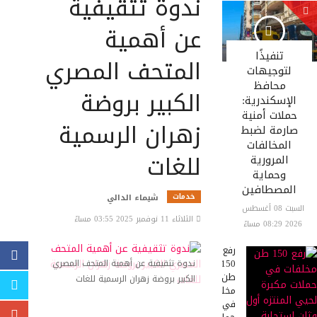
ندوة تثقيفية
عن أهمية
تنفيذًا
المتحف المصري
لتوجيهات
محافظ
الكبير بروضة
الإسكندرية:
حملات أمنية
زهران الرسمية
صارمة لضبط
المخالفات
للغات
المرورية
وحماية
المصطافين
خدمات
شيماء الدالي
السبت 08 أغسطس
الثلاثاء 11 نوفمبر 2025 03:55 مساءً
2026 08:29 مساءً
رفع
150
ندوة تثقيفية عن أهمية المتحف المصري
طن
الكبير بروضة زهران الرسمية للغات
مخلفات
في