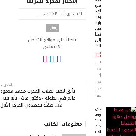
الاخبار بمجرد نشرها
بغربي
الإسكندرية
وتحويل
راية
شاطئ
ستانلي
تابعنا على مواقع التواصل
إلى
الصفراء
الاجتماعى
اخبار
اسكندرية
السبت
08
أغسطس
2026
التالى
08:12
تألق لافت لطلاب المدرب محمد محمود
مساءً
غانم في بطولة «دكتور ماث» بأبو قير..
112 طفلًا يحصدون المركز الأول
حي
وسط
يواصل
معلومات الكاتب
جهود
الانضباط