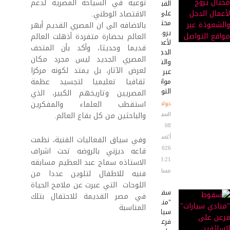
نوعية في السياحة المصرية لدعم
القبض
على
الاقتصاد الوطني.
محتال
بالاضافه الى ان المصري القديم أبهر
يروج
العالم بحضارة متفردة أذهلت العالم
لأعمال
قديما وحديثا، وأكد بأن المتحف
الدجل
المصري الجديد ليس مجرد مكان
والشعوذة
لعرض الآثار، بل يمتد لكونه مركزا
عبر
مواقع
ثقافيا تعليميا لتجسيد عظمة
التواصل
المصريين وتاريخهم الكبير، الذي
استقطب العلماء والمفكرين
حوادث
السبت
والباحثين من كل بقاع العالم.
08
أغسطس
وفي سياق الفعاليات الفنية، نظمت
2026
قاعه ديزني بالروضه تحت اشراف
08:21
الاستاذه سماح عبد العظيم مسابقه
مساءً
فنيه للاطفال لتلوين عددا من
اللوحات التي عبرت عن ملامح الحياة
سقوط
في مصر القديمة للاحتفال بتلك
"منادي
المناسبة
سيارات"
فرعن