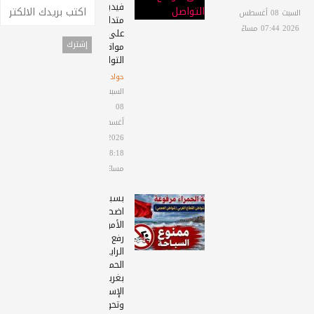
فيديو
السبت 08 أغسطس
متداول
2026 07:44 مساءً
على
مواقع
التواصل
حوادث
السبت
08
أغسطس
2026
08:18
مساءً
بسبب
اضطراب
الأمواج:
رفع
الراية
الحمراء
بغربي
الإسكندرية
وتحويل