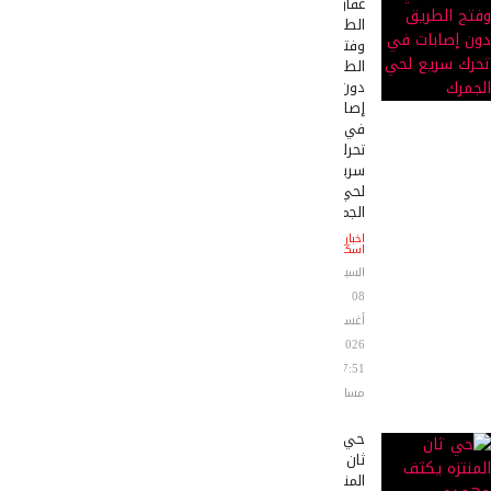
عقار
الطرودي
وفتح
الطريق
دون
إصابات
في
تحرك
سريع
لحي
الجمرك
اخبار
اسكندرية
السبت
08
أغسطس
2026
07:51
مساءً
حي
ثان
المنتزه