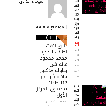
شيماء الدالي
المروري:
التحفظ
على
35
إشغالًا
وإلزام
مواضيع متعلقة
الباعة
الجائلين
بالقانون
اخبار
تألق لافت
اسكندرية
لطلاب المدرب
السبت
08
محمد محمود
أغسطس
غانم في
2026
بطولة «دكتور
08:07
ماث» بأبو قير..
مساءً
112 طفلًا
تنفيذًا
يحصدون المركز
لتوجيهات
الأول
محافظ
الإسكندرية:
الجمعة 07 أغسطس
حي