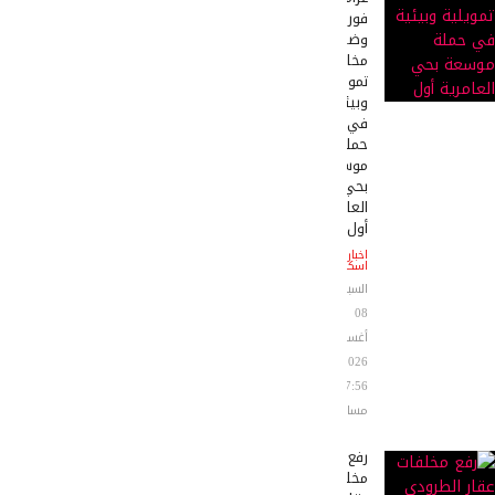
فورية
وضبط
مخالفات
تمويلية
وبيئية
في
حملة
موسعة
بحي
العامرية
أول
اخبار
اسكندرية
السبت
08
أغسطس
2026
07:56
مساءً
رفع
مخلفات