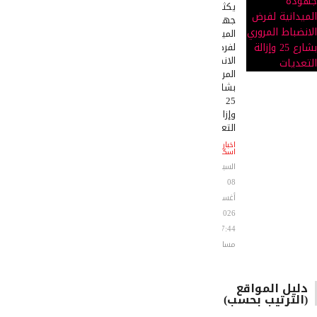
يكثف
جهوده
الميدانية
لفرض
الانضباط
المروري
بشارع
25
وإزالة
التعديات
اخبار
اسكندرية
السبت
08
أغسطس
2026
07:44
مساءً
دليل المواقع
(الترتيب بحسب)