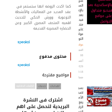
على
السائقين
كما اكدت الروضه انها ستستمر في
بالإسكندرية
عقد العديد من الفعاليات والأنشطة
بعد
التوعوية وورش الحكي للحديث
فيديو
اهميه المتحف المصري الكبير وعن
متداول
الحضاره المصريه القديمه
على
مواقع
التواصل
حوادث
السبت
محتوى مدفوع
08
أغسطس
2026
08:18
مواضيع مقترحة
مساءً
اهداءات
خدمات
الكلمات الدلائليه
بسبب
اضطراب
الأمواج:
اشترك فى النشرة
رفع
البريدية لتحصل على اهم
الراية
الحمراء