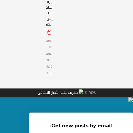
راية
شاطئ
ستانلي
إلى
الصفراء
اخبار
اسكندرية
السبت
08
أغسطس
2026
08:12
مساءً
2026 ©
Get new posts by email: