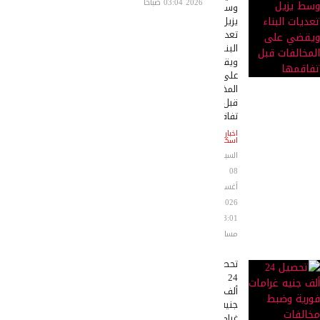
2026 03:04 صباحاً
وسط
يزيل
تعديات
البناء
ويقضي
على
المخالفات
قبل
تفاقمها
اخبار
اسكندرية
السبت
08
أغسطس
2026
08:01
مساءً
تحصيل
24
ألف
جنيه
غرامات