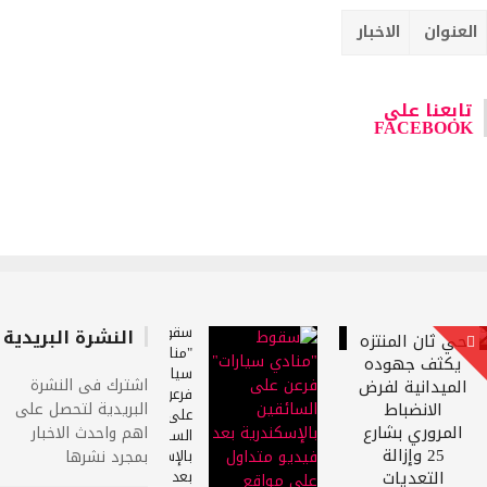
لعنوان
الاخبار
تابعنا على
FACEBOOK
سقوط
النشرة البريدية
حي ثان المنتزه
"منادي
يكثف جهوده
سيارات"
اشترك فى النشرة
الميدانية لفرض
فرعن
الانضباط
البريدية لتحصل على
على
المروري بشارع
اهم واحدث الاخبار
السائقين
25 وإزالة
بالإسكندرية
بمجرد نشرها
التعديات
بعد