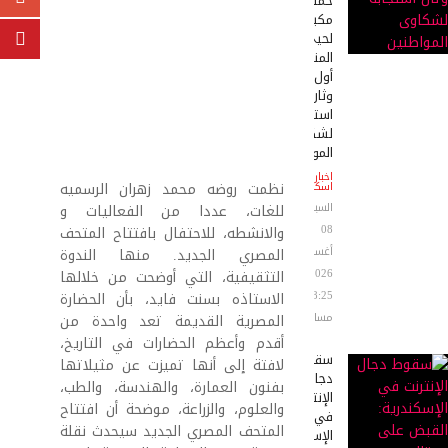
حملات
مكبرة
لحيي
المنتزه
أول
وثان
استجابة
لشكاوى
المواطنين
اخبار
نظمت روضه محمد زهران الرسميه
اسكندرية
السبت
للغات، عددا من الفعاليات و
08
والانشطه، للاحتفال بافتتاح المتحف
أغسطس
المصري الجديد. منها الندوة
2026
التثقيفية، التي أوضحت من خلالها
08:25
الاستاذه بسنت فايد، بأن الحضارة
مساءً
المصرية القديمة تعد واحدة من
أقدم وأعظم الحضارات في التاريخ،
سقوط
لافتة إلى أنها تميزت عن مثيلاتها
دجال
بفنون العمارة، والهندسة، والطب،
الإنترنت
والعلوم، والزراعة، موضحة أن افتتاح
في
المتحف المصري الجديد سيحدث نقلة
الإسكندرية: