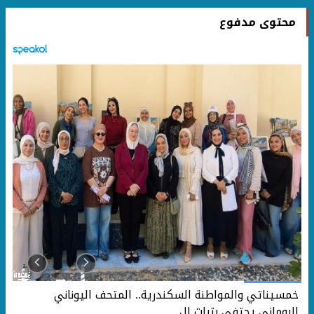
محتوى مدفوع
خمسيناتي والمواطنة السكندرية.. المتحف اليوناني
الروماني يحتفي بتراث ال...