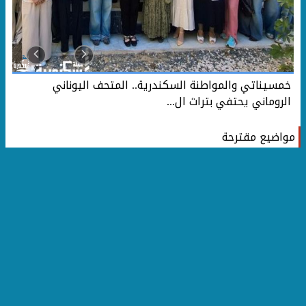
خمسيناتي والمواطنة السكندرية.. المتحف اليوناني
الروماني يحتفي بتراث ال...
مواضيع مقترحة