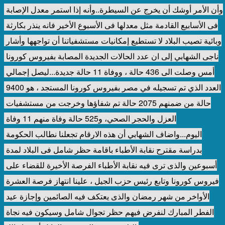
وأن الأمر أوشك أن يخرج عن السيطرة..وأنه إذا استمر معدل الإصابة 
فى الأسابيع القادمة مثل معدلها فى الأسبوع الأخير فانه ينذر بكارثة 
وبائية تصيب البلاد لا تستطيع إمكانيات مستشفياتنا أن تواجهها وأشار 
ناجى الشهابي إلى ان عدد الحالات الجديدة المصابة بفيروس كورونا 
أمس وصلت الى 436 حالة ، ووفاة 11 حالة جديدة...ليصل إجمالي 
العدد الذي تم تسجيله في مصر بفيروس كورونا المستجد ، هو 9400 
حالة من ضمنهم 2075 حالة تم شفاؤها وخرجت من مستشفيات 
العزل والحجر الصحي، و525 حالة وفاة منهم 11 وفاة 
اليوم...واضاف الشهابي أن هذه الارقام تجعلنا نطالب الحكومة 
بدراسة مقترح نقابة الأطباء باقامة حظر شامل فى البلاد لمدة 
أسبوعين والذى ترى فيه نقابة الأطباء الفرصة الأخيرة للقضاء على 
فيروس كورونا وتابع رئيس حزب الجيل ، علينا انتهاز فرصة العشرة 
الأواخر من شهر رمضان والذى يعتكف فيه الصائمين وإجازة عيد 
الفطر المبارك لنفرض فيهم حظر تجوال شامل وسيكون فيه نجاة 