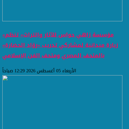
«مؤسسة زاهي حواس للآثار والتراث» تنظم
زيارة ميدانية لمشاركي تدريب «روّاد الحضارة»
بالمتحف المصري ومتحف الفن الإسلامي
الأربعاء 05 أغسطس 2026 12:29 صباحاً