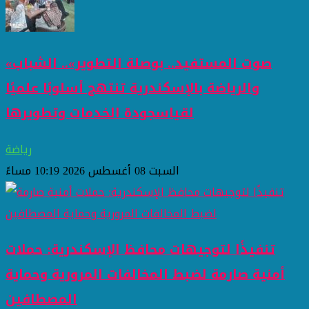
«صوت المستفيد.. بوصلة التطوير».. الشباب
والرياضة بالإسكندرية تنتهج أسلوبًا علميًا
لقياسجودة الخدمات وتطويرها
رياضة
السبت 08 أغسطس 2026 10:19 مساءً
تنفيذًا لتوجيهات محافظ الإسكندرية: حملات
أمنية صارمة لضبط المخالفات المرورية وحماية
المصطافين