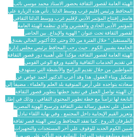
الهيئة العامة لقصور الثقافة بحضور الاستاذ محمد موسي نائب 
المحافظ ورئيس إقليم غرب ووسط الدلتا . تأتي هذه الزيارة علي 
هامش إفتتاح المؤتمر الأدبي لإقليم غرب ووسط الدلتا الثقافي 
للمؤتمر الأدبى الحادي والعشرين والذي تنظمه الهيئة العامة 
لقصور الثقافة تحت عنوان " الهوية والإبداع.. بين الحاضر 
والمستقبل " خلال الفترة من 20 وحتى 22 أكتوبر الحالي بفندق 
الجامعة بشبين الكوم . حيث رحب المحافظ برئيس مجلس إدارة 
الهيئة العامة لقصور الثقافة، مؤكداً علي أهمية دور قصور الثقافة 
في تقديم الخدمات الثقافية والفنية ورفع الوعي القومي 
للمواطنين من خلال تقديم البرامج والأنشطة التي تستهدف 
تشكيل وبناء العقول. هذا وقد أعرب الدكتور أحمد عواض عن 
سعادته بتواجده علي أرض المنوفية بلد العلم والعلماء ، مضيفاً إلي 
أن الهيئة تواصل العمل في تنفيذ خطتها بتطوير قصور الثقافة 
التابعة لها تزامناً مع خطة تطوير المحتوي الثقافي ، وذلك في إطار 
العمل علي تحقيق رسالة نشر الثقافة وترسيخ الهوية المصرية 
وتعزيز القيم الإيجابية داخل المجتمع ، وفي نهاية اللقاء تبادل 
الطرفان الدروع . كما تفقد المحافظ ورئيس الهيئة قصر ثقافة 
شبين الكوم الجديد للوقوف علي أخر المستجدات والتجهيزات 
الفنية ومتابعة تنفيذ المراحل النهائية وتم التأكيد علي ضرورة 