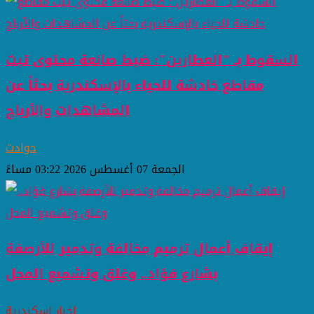
السقوط بـ "العطارين": ضبط صانعة محتوى تبث
مقاطع خادشة للحياء بالإسكندرية بحثاً عن
المشاهدات والأرباح
حوادث
الجمعة 07 أغسطس 2026 03:22 مساءً
إيقاف أعمال ترميم مخالفة وتدمير للأرصفة
بشارع فؤاد.. وغلق وتشميع المحل
اخبار اسكندرية