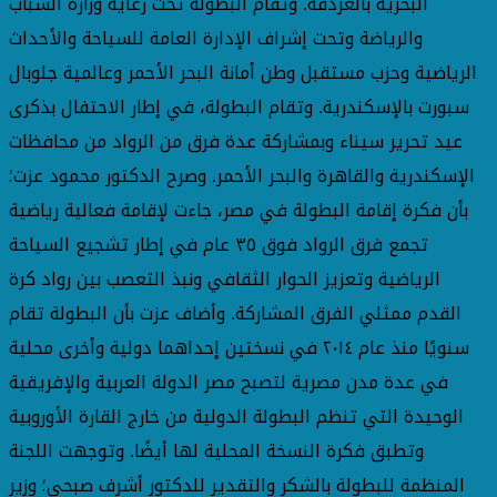
البحرية بالغردقة. وتقام البطولة تحت رعاية وزارة الشباب
والرياضة وتحت إشراف الإدارة العامة للسياحة والأحداث
الرياضية وحزب مستقبل وطن أمانة البحر الأحمر وعالمية جلوبال
سبورت بالإسكندرية. وتقام البطولة، في إطار الاحتفال بذكرى
عيد تحرير سيناء وبمشاركة عدة فرق من الرواد من محافظات
الإسكندرية والقاهرة والبحر الأحمر. وصرح الدكتور محمود عزت؛
بأن فكرة إقامة البطولة في مصر، جاءت لإقامة فعالية رياضية
تجمع فرق الرواد فوق ٣٥ عام في إطار تشجيع السياحة
الرياضية وتعزيز الحوار الثقافي ونبذ التعصب بين رواد كرة
القدم ممثلي الفرق المشاركة. وأضاف عزت بأن البطولة تقام
سنويًا منذ عام ٢٠١٤ في نسختين إحداهما دولية وأخرى محلية
في عدة مدن مصرية لتصبح مصر الدولة العربية والإفريقية
الوحيدة التي تنظم البطولة الدولية من خارج القارة الأوروبية
وتطبق فكرة النسخة المحلية لها أيضًا. وتوجهت اللجنة
المنظمة للبطولة بالشكر والتقدير للدكتور أشرف صبحي؛ وزير