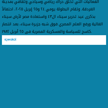
الفعاليات التي تخلق حراك رياضي وسياحي وثقافي بمدينة
الغردقة. وتقام البطولة يومي ٢٤ و٢٥ إبريل ٢٠٢٥، احتفالاً
بذكرى عيد تحرير سيناء ال٤٣ واستعادة مصر لأرض سيناء
الغالية ورفع العلم المصري فوق شبه جزيرة سيناء، بعد انتصار
كاسح للسياسة والعسكرية المصرية فى ٢٥ أبريل ١٩٨٢.