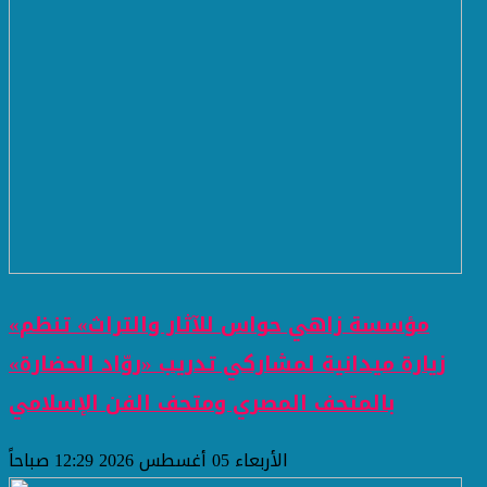
«مؤسسة زاهي حواس للآثار والتراث» تنظم
زيارة ميدانية لمشاركي تدريب «روّاد الحضارة»
بالمتحف المصري ومتحف الفن الإسلامي
الأربعاء 05 أغسطس 2026 12:29 صباحاً