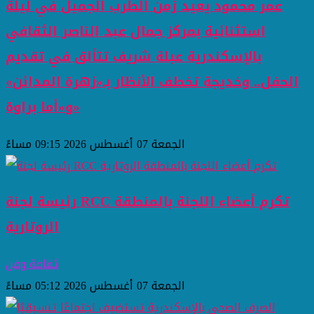
عمر محمود يعيد زمن الطرب الجميل في ليلة
استثنائية بمركز جمال عبد الناصر الثقافي
بالإسكندرية عبلة شريف تتألق في تقديم
الحفل.. وخديجة تخطف الأنظار بـ«زهرة المدائن»
و«أما براوة»
الجمعة 07 أغسطس 2026 09:15 مساءً
رئيسة لجنة RCC تكرم أعضاء اللجنة بالمنطقة
الروتارية
ثقافة وفن
الجمعة 07 أغسطس 2026 05:12 مساءً