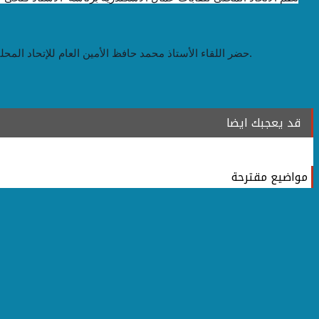
حضر اللقاء الأستاذ محمد حافظ الأمين العام للإتحاد المحلى لتقابات عمال الإسكندرية ، المستشار هانى الكردى رئيس إتحاد شباب العمال و الدكتورة نورا ابو الدهب دكتوراه فى علم الأوام من جامعة منيرفا.
قد يعجبك ايضا
مواضيع مقترحة