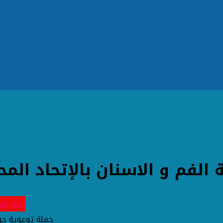
لفم و الاسنان بالإتحاد المح
اخبار ا
حملة توعوية حول