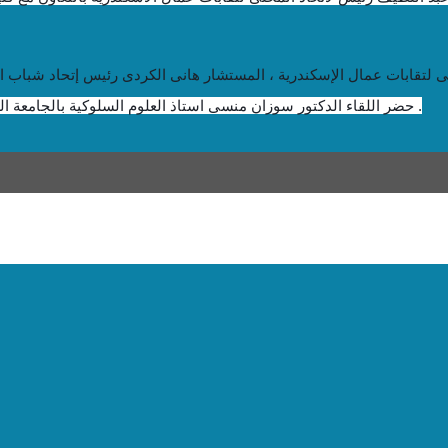
حضر اللقاء الدكتور سوزان منسى استاذ العلوم السلوكية بالجامعة العمالية و الدكتورة حميدة أبو بكر استاذ بكلية طب الاسنان جامعة فاروس .