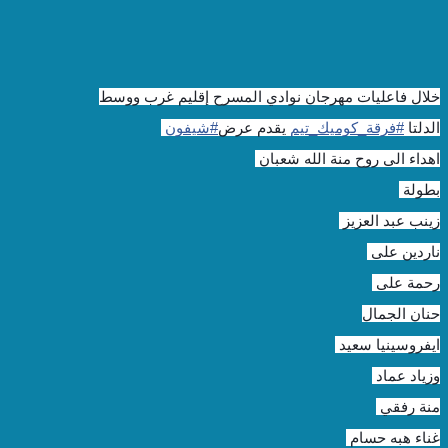
خلال فاعليات مهرجان نوادي المسرح إقليم غرب ووسط
الدلتا
#فرقة_كوميك_تيم
يقدم عرض
#شيفون
اهداء الى روح منة الله شعبان
بطولة
زينب عبد العزيز
ناردين على
رحمة على
حنان الجمال
ايفروسينيا سعيد
وزياد عماد
منة رفقي
غناء هبه حسام