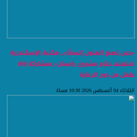
«حين تصنع الفنون إنسانًا».. مكتبة الإسكندرية
احتضنت ختام مشروع «إنسان» بمشاركة 400
طفل من دور الرعاية
الثلاثاء 04 أغسطس 2026 10:30 مساءً