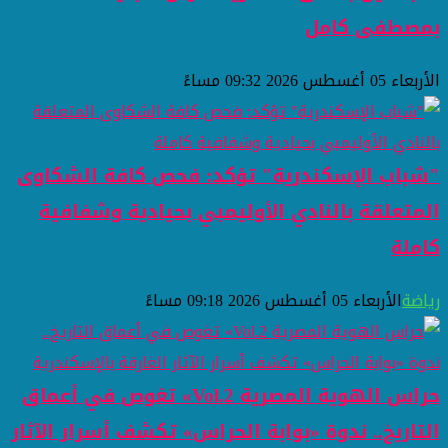
بمصطفى كامل
الأربعاء 05 أغسطس 2026 09:32 مساءً
"شباب الإسكندرية" تؤكد: فحص كافة الشكاوى
المتعلقة بالنادي الأوليمبي بحيادية وشفافية
كاملة
رياضة
الأربعاء 05 أغسطس 2026 09:18 مساءً
حراس الهوية المصرية Vol.2» تغوص في أعماق
التاريخ.. ندوة «بوابة الحراس» تكشف أسرار الآثار