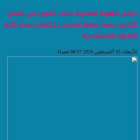
حراس الهوية المصرية Vol.2» تغوص في أعماق
التاريخ.. ندوة «بوابة الحراس» تكشف أسرار الآثار
الغارقة بالإسكندرية
الأربعاء 05 أغسطس 2026 08:57 مساءً