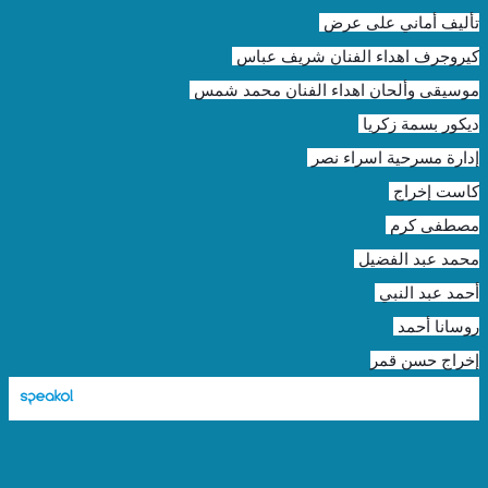
تأليف أماني على عرض
كيروجرف اهداء الفنان شريف عباس
موسيقى وألحان اهداء الفنان محمد شمس
ديكور بسمة زكريا
إدارة مسرحية اسراء نصر
كاست إخراج
مصطفى كرم
محمد عبد الفضيل
أحمد عبد النبي
روسانا أحمد
إخراج حسن قمر