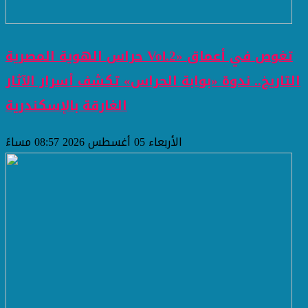
حراس الهوية المصرية Vol.2» تغوص في أعماق
التاريخ.. ندوة «بوابة الحراس» تكشف أسرار الآثار
الغارقة بالإسكندرية
الأربعاء 05 أغسطس 2026 08:57 مساءً