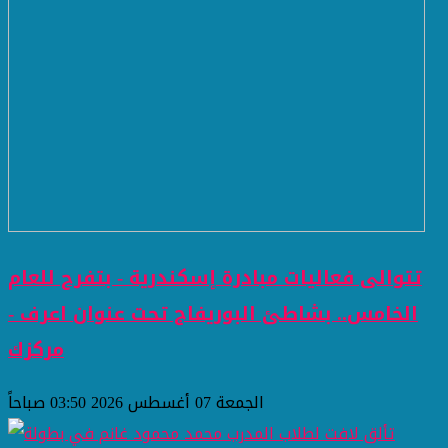
تتوالى فعاليات مبادرة إسكندرية - بتفرح للعام
الخامس.. بشاطئ البوريفاج تحت عنوان اعرف -
مركزك
الجمعة 07 أغسطس 2026 03:50 صباحاً