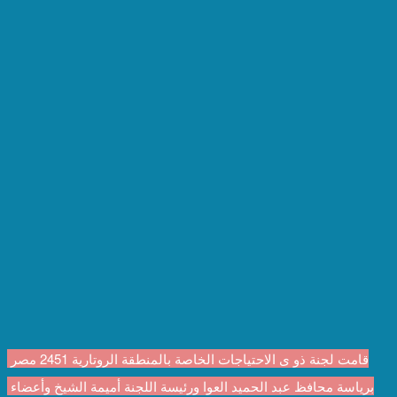
قامت لجنة ذو ى الاحتياجات الخاصة بالمنطقة الروتارية 2451 مصر 
برياسة محافظ عبد الحميد العوا ورئيسة اللجنة أميمة الشيخ وأعضاء 