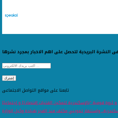
ى النشرة البريدية لتحصل على اهم الاخبار بمجرد نشرها
تابعنا على مواقع التواصل الاجتماعى
و ثروة قومية "بالإسكندرية لتمكين الفتيات إقتصاديًا و إجتماعيًا
ندرية.. واستنفار تمويني مكثف منذ الفجر بقيادة وكيل الوزارة