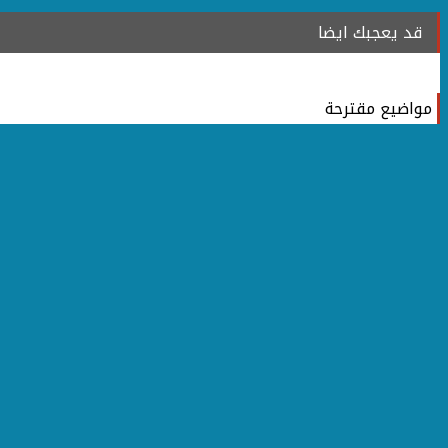
قد يعجبك ايضا
مواضيع مقترحة