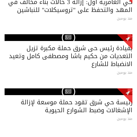
حي العامرية أول: إزالة 3 حالات بناء مخالف في
المهد والتحفظ على "تروسيكلات" للنباشين
منذ يومين
بقيادة رئيس حى شرق حملة مكبرة تزيل
التعديات من حكيم باشا ومصطفى كامل وتعيد
الانضباط للشارع
منذ يومين
رئيسة حي شرق تقود حملة موسعة لإزالة
الإشغالات وضبط الشوارع الحيوية
منذ يومين