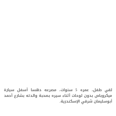
لقي طفل، عمره 5 سنوات، مصرعه دهسا أسفل سيارة
ميكروباص بدون لوحات أثناء سيره بصحبة والدته بشارع أحمد
أبوسليمان شرقي الإسكندرية.