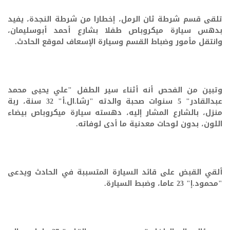
تلقى قسم شرطة ثان الرمل، إخطارا من شرطة النجدة، يفيد
بدهس سيارة ميكروباص طفلا بشارع أحمد أبوسليمان،
وانتقل مأمور وضباط القسم وسيارة الإسعاف لموقع الحادث.
وتبين من الفحص أنه أثناء سير الطفل "علي يحيى محمد
عبدالقادر" 5 سنوات صحبة والدته "رشا.ال.أ" 32 سنة، ربة
منزل، بالشارع المشار إليه، دهسته سيارة ميكروباص بيضاء
اللون، بدون لوحات معدنية ما أدى لوفاته.
ألقي القبض على قائد السيارة المتسببة في الحادث ويدعى
"محمود.إ" 23 عاما، وضبط السيارة.