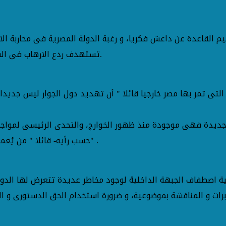
تستهدف ردع الارهاب فى الشمال الشرقى و في الجنوب و في الغرب و فى كل مكان فى مصر.
 التى تمر بها مصر خارجيا قائلا " أن تهديد دول الجوار ليس جديد
جديدة فهى موجودة منذ ظهور الخوارج، والتحدى الرئيسى لمواجه
حسب رأيه- قائلا " من يُعمل عقله فى إدارة الأمور لن يصبح متطرفا، فالتفكير العلمى منهج" .
طفاف الجبهة الداخلية لوجود مخاطر عديدة تتعرض لها الدولة ا