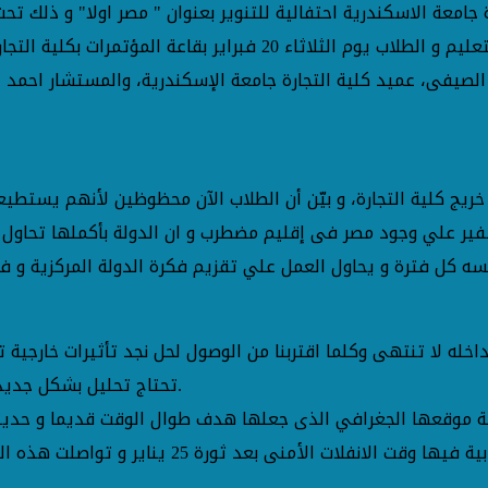
 جامعة الاسكندرية احتفالية للتنوير بعنوان " مصر اولا" و ذلك تح
إشراف الاستاذ الدكتور هشام جابر، نائب رئيس الجامعة لشئون التعليم و
 الصيفى، عميد كلية التجارة جامعة الإسكندرية، والمستشار احمد
خريج كلية التجارة، و بيّن أن الطلاب الآن محظوظين لأنهم يستطي
بداخله لا تنتهى وكلما اقتربنا من الوصول لحل نجد تأثيرات خارجية
تحتاج تحليل بشكل جديد لنستطيع التعامل مع هذه الظواهر والقوى بشكل صحيح و فعال.
ية موقعها الجغرافي الذى جعلها هدف طوال الوقت قديما و حديثا ل
يكن بالشكل المطلوب منذ تحريرها فى 73، و تجمعت ال