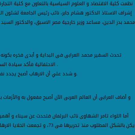
نظمت كلية الاقتصاد و العلوم السياسية بالتعاون مع كلية التجارة
محمد بدر الدين، مساعد وزير خارجية مصر الاسبق، والدكتور السيد
تحدث السفير محمد العرابى فى البداية و أبدى فخره بكونه 
الاحتفالية فأكد سيادة السفير علي وجود مصر فى إقليم مضطرب و ان الدولة بأكملها تحاول المرور بآمان و ذلك مع ظهور متغيرات جديدة فى الوضع الاقليمى .
و شدد علي أن الارهاب أصبح يجدد نفسه كل فترة و يحاول العمل علي تقزيم فكرة الدولة المركزية و فكرة الجيش التقليدي و خصوصا مع استمرار تغير التحالفات الدولية.
و أضاف العرابى أن العالم العربى الآن أصبح مفعول به والأزمات 
أما اللواء تامر الشهاوى نائب البرلمان فتحدث عن سيناء و أهم