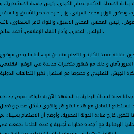
ت رعاية الاستاذ الدكتور عصام الكردى، رئيس جامعة الاسكندرية، و
 الطلاب يوم الثلاثاء 20 فبراير بقاعة المؤتمرات بكلية التجارة، وبحضور الوزير محمد العرابى، وزير خارجية مصر الأسبق و السفير
 عوض، رئيس المجلس المحلى الاسبق، واللواء تامر الشهاوى، نائب
البرلمان المصرى، وأدار اللقاء الإعلامى، أحمد سالم.
عون مقابلة عميد الكلية و التعلم منه عن قرب، أما ما يخص موضوع
 تجعلنا نعود لنقطة البداية، و المشهد الآن به ظواهر وقوى جديدة
تكون خارج عباءة الدولة المصرية، وأوضح أن الاهتمام بسيناء لم
خلايا الارهابية فيها وقت الانفلات الأمنى بعد ثورة 25 يناير و تواصلت هذه الخلايا الإرهابية مع أجهزة مخابرات أجنبية و هذه الخلايا تجمعت فى
النهاية تحت راية - مايعرف إعلاميا (بتنظيم بيت المقدس).