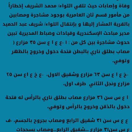
وفاة وإصابات حيث تلقي اللواء/ محمد الشريف إخطاراً
من مأمور قسم ثان العامرية بوجود مشاجرة ومصابين
بالقرية المشار إليها و
بإنتقال اللواء/ شريف عبد الحميد
مدير مباحث الإسكندرية وقيادات وضباط المديرية تبين
حدوث مشاجرة بين كل من
:
١
-
ع ع ا ع سن ٣٥ مزارع (
مصاب بطلق ناري بالبطن فتحة دخول وخروج بالظهر
وتوفي،
-
خ ع ا ع سن ٦٣ مزارع وشقيق الاول،
-
ع خ ع اع سن ٢٥
مزارع ونجل الثاني
طرف اول،
ا ع س سن ٣٦ مزارع مصاب بطلق ناري بالرأس له فتحة
دخول بالذقن وخروج بالرأس وتوفي،
ع ع س سن ٣١ شقيق الرابع ومصاب بجروح بالجسم،
-
ف
ع س سن٣١ مزارع ...شقيق الرابع...ومصاب بسحجات