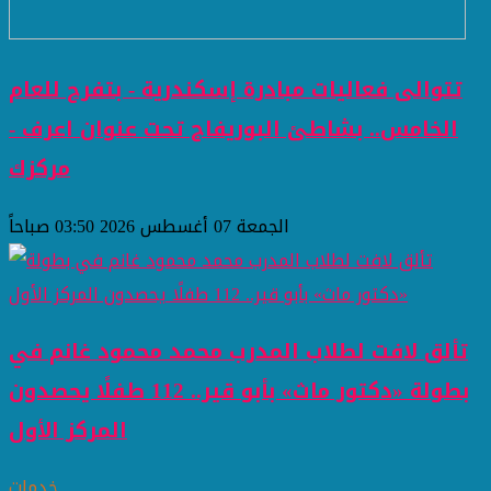
تتوالى فعاليات مبادرة إسكندرية - بتفرح للعام
الخامس.. بشاطئ البوريفاج تحت عنوان اعرف -
مركزك
الجمعة 07 أغسطس 2026 03:50 صباحاً
تألق لافت لطلاب المدرب محمد محمود غانم في
بطولة «دكتور ماث» بأبو قير.. 112 طفلًا يحصدون
المركز الأول
خدمات