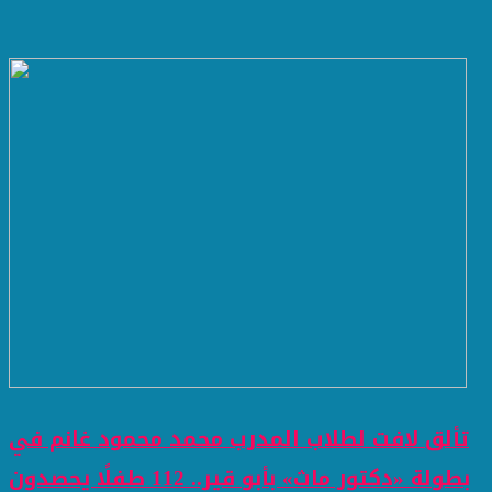
تألق لافت لطلاب المدرب محمد محمود غانم في
بطولة «دكتور ماث» بأبو قير.. 112 طفلًا يحصدون