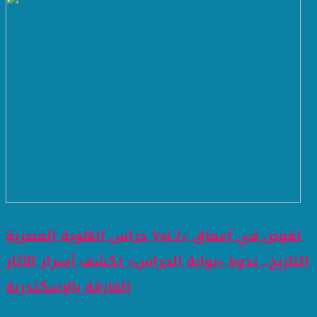
حراس الهوية المصرية Vol.2» تغوص في أعماق
التاريخ.. ندوة «بوابة الحراس» تكشف أسرار الآثار
الغارقة بالإسكندرية