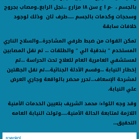
بالجسم
،
-
م ا ع سن ١٨ مزارع ...نجل الرابع..ومصاب بجروح
وسحجات وكدمات بالجسم
.....
طرف ثان وذلك لوجود
خلافات سابقة
تمكن القوات من ضبط طرفي المشاجرة...والسلاح الناري
المستخدم " بندقية الي " والطلقات
...
تم نقل المصابين
لمستشفي العامرية العام للعلاج تحت الحراسة
...
تم
إخطار النيابة ...وقسم الأدلة الجنائية....تم نقل الجهتين
لمشرحة الإسعاف...تحرر محضر بالواقعة وجاري العرض
علي النيابة.
وقد وجه اللواء/ محمد الشريف بتعيين الخدمات الأمنية
اللازمة لمتابعة الحالة الأمنية.....وتولت النيابة العامه
التحقيق
...