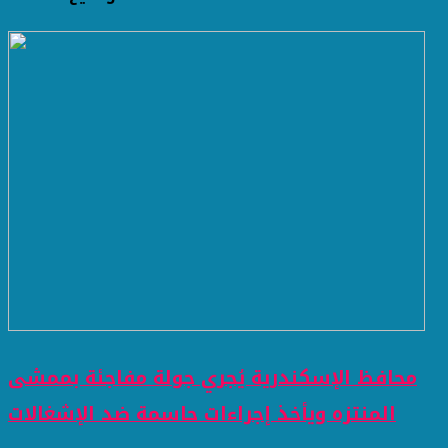
محافظ الإسكندرية يُجري جولة مفاجئة بممشى
المنتزه ويأخذ إجراءات حاسمة ضد الإشغالات