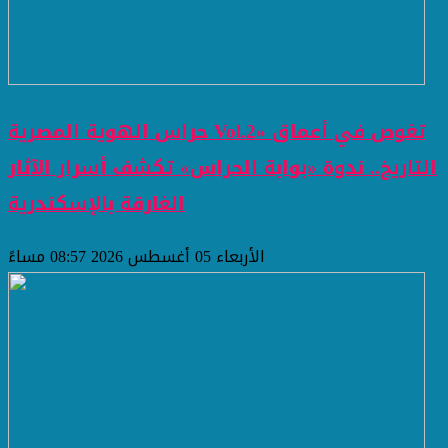
حراس الهوية المصرية Vol.2» تغوص في أعماق
التاريخ.. ندوة «بوابة الحراس» تكشف أسرار الآثار
الغارقة بالإسكندرية
الأربعاء 05 أغسطس 2026 08:57 مساءً