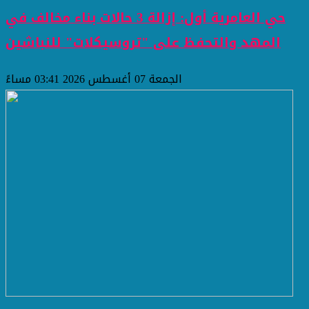
حي العامرية أول: إزالة 3 حالات بناء مخالف في
المهد والتحفظ على "تروسيكلات" للنباشين
الجمعة 07 أغسطس 2026 03:41 مساءً