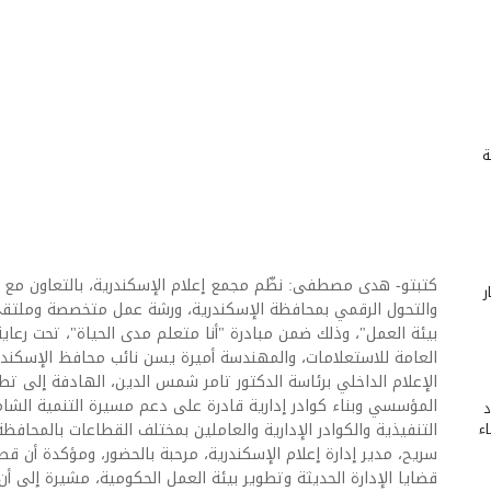
ة
كتبتو- هدى مصطفى: نظّم مجمع إعلام الإسكندرية، بالتعاون مع ال
ر
والتحول الرقمي بمحافظة الإسكندرية، ورشة عمل متخصصة وملتقى 
بيئة العمل"، وذلك ضمن مبادرة "أنا متعلم مدى الحياة"، تحت رعا
العامة للاستعلامات، والمهندسة أميرة يسن نائب محافظ الإسكندر
الإعلام الداخلي برئاسة الدكتور تامر شمس الدين، الهادفة إلى تطو
المؤسسي وبناء كوادر إدارية قادرة على دعم مسيرة التنمية الشام
د
ء
التنفيذية والكوادر الإدارية والعاملين بمختلف القطاعات بالمحافظة
سريح، مدير إدارة إعلام الإسكندرية، مرحبة بالحضور، ومؤكدة أن قط
قضايا الإدارة الحديثة وتطوير بيئة العمل الحكومية، مشيرة إلى أ