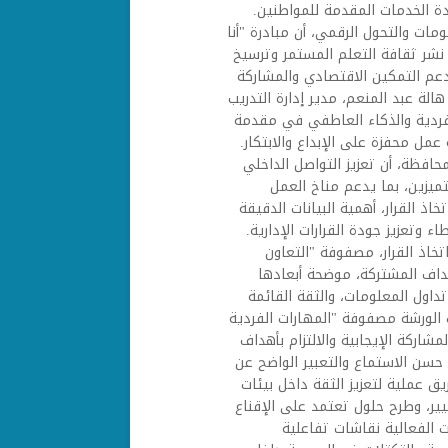
دة الخدمات المقدمة للمواطنين.
ات والتحول الرقمي، أن مبادرة "أنا
نشر ثقافة التعلم المستمر وترسيخ
دعم التمكين الاقتصادي والمشاركة
الة عبد المنعم، مدير إدارة التدريب
الفردية والذكاء العاطفي في مقدمة
مل محفزة على الإبداع والابتكار.
محافظة، أن تعزيز التواصل الداخلي
ميزين، بما يدعم مناخ العمل
ذ القرار، أهمية البيانات الدقيقة
وتعزيز جودة القرارات الإدارية.
خاذ القرار، مصفوفة "التعاون
أهداف المشتركة، موضحة أبعادها
تداول المعلومات، والثقة القائمة
 الورشة مصفوفة "المهارات الفردية
مشاركة الإيجابية والالتزام بأهداف
حسن الاستماع والتعبير الواضح عن
يق عملية لتعزيز الثقة داخل بيئات
ير، وطرح حلول تعتمد على الإقناع
ت الفعالية نقاشات تفاعلية