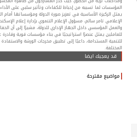
ومداخلات ثرية من الحضور، حيث حذر المشاركون من ظاهرة المحسوب
المؤسسات لما تسببه من إحباط للكفاءات وتأثير سلبي على الأد
يمثل الركيزة الأساسية في تعزيز صورة الدولة ومؤسساتها أمام الم
الإعلامي تامر سالم، مسؤول الإعلام التنموي بإدارة إعلام الإسكند
والعمل المؤسسي داخل الجهاز الإداري للدولة، مشيرًا إلى أن الحف
للعاملين يمثل عنصرًا استراتيجيًا في بناء مؤسسات قوية وقادرة ع
للتنمية المستدامة، داعيًا إلى تطبيق مخرجات الورشة والاستفادة
المختلفة.
قد يعجبك ايضا
مواضيع مقترحة