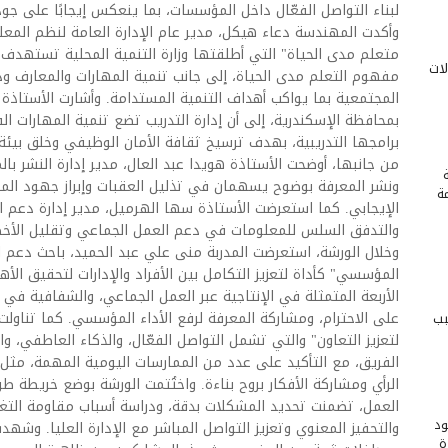
لبناء التواصل الفعّال داخل المؤسسات، بما ينعكس إيجابًا على جو
وأكدت المهندسة دعاء هيكل، مدير عام الإدارة العامة لنظم المعلوم
متعلم مدى الحياة" التي أطلقتها وزارة التنمية المحلية تستهدف 
لات
مفهوم التعلم مدى الحياة، إلى جانب تنمية المهارات والمعارف و
المجتمعية بما يواكب أهداف التنمية المستدامة. وأشارت الأستاذة ه
بمحافظة الإسكندرية، إلى أن إدارة التدريب تضع تنمية المهارات 
برامجها التدريبية، بهدف ترسيخ ثقافة الأمان الوظيفي وخلق بيئة ع
من جانبها، أوضحت الأستاذة هويدا عبد العال، مدير إدارة النشر بال
ونشر المعرفة بوضوح يسهمان في تذليل العقبات وإبراز جهود المت
ة
الإيجابي. كما استعرضت الأستاذة سها الهرميل، مدير إدارة دعم اتخا
والتدفق السلس للمعلومات في دعم العمل الجماعي وتقليل الأخطاء 
وخلال الورشة، استعرضت المدربة منى علي عبد الحميد، باحث دعم ات
المؤسسي" كأداة لتعزيز التكامل بين الأفراد والإدارات لتحقيق ال
الأربعة المتمثلة في الإنتاجية عبر العمل الجماعي، والشفافية في 
على الاحترام، ومشاركة المعرفة لرفع الأداء المؤسسي. كما تناولت
بب
لتعزيز التعاون" والتي تشمل التواصل الفعّال، والذكاء العاطفي، وال
الفريق، مع التأكيد على عدد من الممارسات اليومية المهمة، مثل 
الرأي ومشاركة الأفكار بروح بناءة. واختُتمت الورشة بوضع خريطة طر
العمل، تضمنت تحديد المشكلات بدقة، ودراسة أسباب مقاومة التغي
ود
والتحفيز المعنوي وتعزيز التواصل المباشر مع الإدارة العليا. وشهد
ة