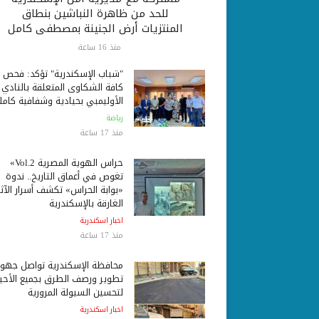
للحد من ظاهرة النباشين بنطاق
المنتزيات أرض الجنينة بمصطفى كامل
منذ 16 ساعة
"شباب الإسكندرية" تؤكد: فحص
كافة الشكاوى المتعلقة بالنادي
الأوليمبي بحيادية وشفافية كامل
رياضة
منذ 17 ساعة
حراس الهوية المصرية Vol.2»
تغوص في أعماق التاريخ.. ندوة
«بوابة الحراس» تكشف أسرار الآثا
الغارقة بالإسكندرية
اخبار اسكندرية
منذ 17 ساعة
محافظة الإسكندرية تواصل جهو
تطوير ورصف الطرق بجميع الأحيا
لتحسين السيولة المرورية
اخبار اسكندرية