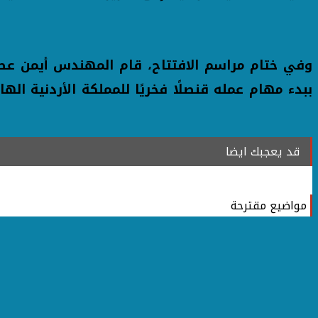
ببدء مهام عمله قنصلًا فخريًا للمملكة الأردنية ال
قد يعجبك ايضا
مواضيع مقترحة