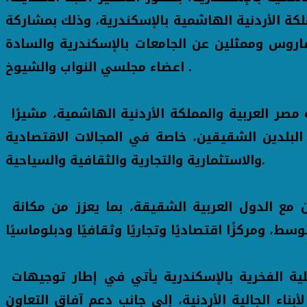
لكة الأردنية الهاشمية بالإسكندرية، وذلك بمشاركة
اروس وممثلين عن الجامعات بالإسكندرية والسادة
اعضاء مجلسي النواب والشيوخ .
وأكد محافظ الإسكندرية، خلال كلمته، عمق ومتانة العلاقات التاريخية والأخوية التي تربط بين جمهورية مصر العربية والمملكة الأردنية الهاشمية، مشيرًا
البلدين الشقيقين، خاصة في المجالات الاقتصادية
والاستثمارية والتجارية والثقافية والسياحية.
وأضاف المحافظ أن محافظة الإسكندرية ترحب بكافة المبادرات التي تسهم في توثيق أواصر التعاون مع الدول العربية الشقيقة، بما يعزز من مكانة
ومن جانبه، أعرب السفير أمجد العضايلة عن خالص تقديره لحفاوة الاستقبال، مؤكدًا أن افتتاح القنصلية الفخرية بالإسكندرية يأتي في إطار توجيهات
بناء الجالية الأردنية، إلى جانب دعم آفاق التعاون