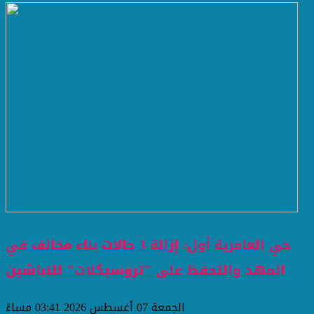
حي العامرية أول: إزالة 3 حالات بناء مخالف في
المهد والتحفظ على "تروسيكلات" للنباشين
الجمعة 07 أغسطس 2026 03:41 مساءً