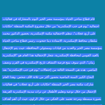
قام قطاع مناحي الحياة بمؤسسة مصر الخير اليوم بالمشاركة في فعاليات 
احتفالية "يوم في حب الإسكندرية" من خلال مشروع المكتبة المتنقلة "حكايات 
على أربع عجلات"، تنظم الاحتفالية مكتبة الإسكندرية، بحضور الدكتور محمد 
سلطان محافظ الإسكندرية، الاستاذة دينا حتحوت، رئيس قطاع مناحي الحياة 
بمؤسسة مصر الخير والعديد من قيادات ومسئولي المحافظة، حيث يتم الإحتفال 
بالعيد القومي لمحافظة الإسكندرية، شعار الإحتفالية هذا العام هو "الإسكندرية 
زمان"، الذي سوف يتيح فرصة اكتشاف تاريخ الإسكندرية في القرن ونصف 
الماضي. هذه هي النسخة الثالثة من إحتفالات "يوم في حب الإسكندرية" بعد 
النجاح الكبير السنة الماضية بحضور أكثر من ثلاثة الآف شخص. وهذا العام 
شاركت مكتبة مصر الخير المتنقلة “حكايات على أربع عجلات” في فعاليات 
الإحتفال من خلال توعية وتعليم الأطفال عن تراث مدينة الإسكندرية العريقة 
بصورة مبسطة ومرحة تعتمد على الحكي من خلال الراوي، حيث أن أهم أهداف 