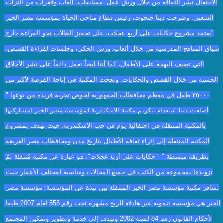
الاحتفال نشر الثقافة من خلال ورش عمل، مسابقات، ألعاب وفقرات من التراث 
الشعبي. وصرحت دينا حتحوت، رئيس قطاع مناحي الحياة بمؤسسة مصر الخير 
"يعتمد مشروع حكايات على أربع عجلات، على تحفيز الطلاب نحو القراءة خارج 
سياق المناهج المدرسية من خلال ألعاب، ورش الحكي، وجلسات لقراءة القصص، 
التي تضيف البهجة على الأطفال، كما أننا ايضاً نعمل دائماً على نشر الأخلاق 
الحسنة من خلال القصص والحكايات. ونجحت المكتبة فى إتاحة الفرصة لأكثر من 
٣٥٠٠٠ طفل في معظم محافظات الجمهورية لخوض تجربة فريدة من نوعها " 
أضافت دينا "سعداء بتكريم مكتبة الاسكندرية لمؤسسة مصر الخير لمشاركتها 
بالمكتبة المتنقلة في احتفالية يوم في حب الاسكندرية، حيث نهدف بمشروع 
المكتبة المتنقلة إلى إثراء ثقافة الأطفال بتاريخ مدن ومحافظات مصر العريقة 
بطريقة مبسطة." " حكايات على أربع عجلات"، هو عبارة عن مكتبة مُتنقلة تمّ 
تزويدها بمجموعة من الكتب في جميع المجالات ومناسبة لمختلف الأعمار حيث 
تسافر مكتبة مؤسسة مصر الخير المتنقلة بين نبذة عن المؤسسة: مؤسسة مصر 
الخير هي مؤسسة تنموية غير هادفة للربح مشهرة تحت رقم 555 لعام 2007 طبقا 
لأحكام القانون رقم 84 لسنة 2002 وتهدف إلى خدمة وتطوير وتمكين المجتمع 