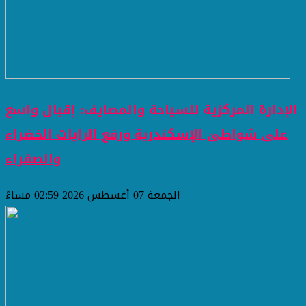
الإدارة المركزية للسياحة والمصايف: إقبال واسع
على شواطئ الإسكندرية ورفع الرايات الخضراء
والصفراء
الجمعة 07 أغسطس 2026 02:59 مساءً