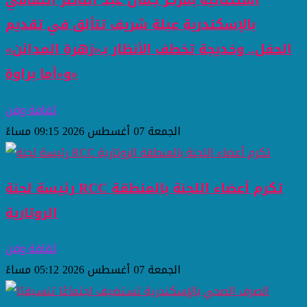
استثنائية بمركز جمال عبد الناصر الثقافي
بالإسكندرية عبلة شريف تتألق في تقديم
الحفل.. وخديجة تخطف الأنظار بـ«زهرة المدائن»
و«أما براوة»
ثقافة وفن
الجمعة 07 أغسطس 2026 09:15 مساءً
رئيسة لجنة RCC تكرم أعضاء اللجنة بالمنطقة
الروتارية
ثقافة وفن
الجمعة 07 أغسطس 2026 05:12 مساءً