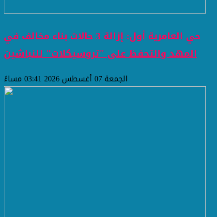
حي العامرية أول: إزالة 3 حالات بناء مخالف في
المهد والتحفظ على "تروسيكلات" للنباشين
الجمعة 07 أغسطس 2026 03:41 مساءً