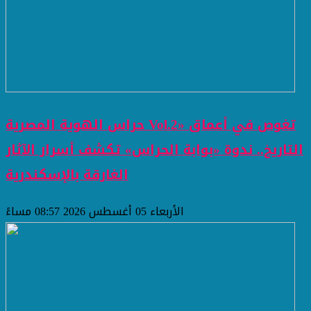
حراس الهوية المصرية Vol.2» تغوص في أعماق
التاريخ.. ندوة «بوابة الحراس» تكشف أسرار الآثار
الغارقة بالإسكندرية
الأربعاء 05 أغسطس 2026 08:57 مساءً