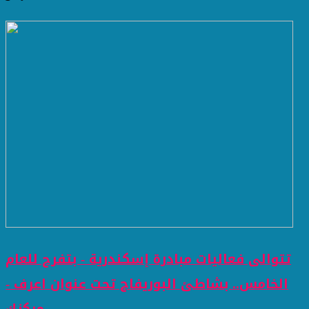
تتوالى فعاليات مبادرة إسكندرية - بتفرح للعام
الخامس.. بشاطئ البوريفاج تحت عنوان اعرف -