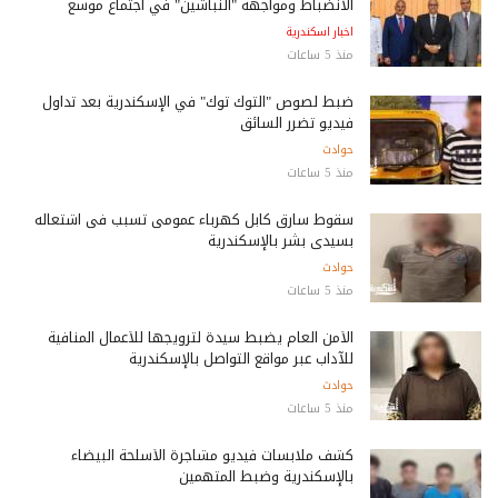
الانضباط ومواجهة "النباشين" في اجتماع موسع
اخبار اسكندرية
منذ 5 ساعات
ضبط لصوص "التوك توك" في الإسكندرية بعد تداول
فيديو تضرر السائق
حوادث
منذ 5 ساعات
سقوط سارق كابل كهرباء عمومى تسبب فى اشتعاله
بسيدى بشر بالإسكندرية
حوادث
منذ 5 ساعات
الأمن العام يضبط سيدة لترويجها للأعمال المنافية
للآداب عبر مواقع التواصل بالإسكندرية
حوادث
منذ 5 ساعات
كشف ملابسات فيديو مشاجرة الأسلحة البيضاء
بالإسكندرية وضبط المتهمين