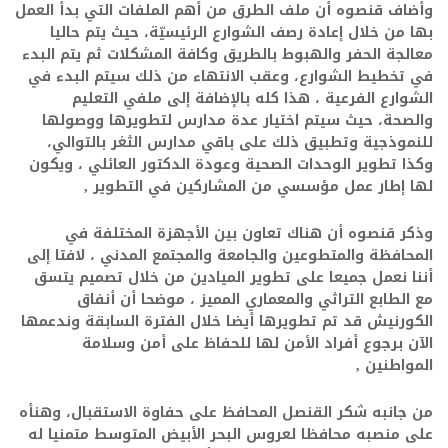
وأضاف قنصوه أن ملف الطرق من أهم الملفات التي بدأ العمل
بها من خلال إعادة رصف الشوارع الرئيسيّة، حيث يتم حاليا
معالجة الحفر والهبوط بالطريق وكافة المشكلات ثم يتم البدء
في تخطيط الشوارع، وعقب الانتهاء من ذلك سيتم البدء في
الشوارع الفرعية ، هذا كله بالإضافة إلى ملفي التعليم
والصحة، حيث سيتم اختيار عدة مدارس لتطويرها ووصولها
للنموذجية وتطبيق ذلك على باقي مدارس الثغر بالتوالي،
وكذا تطوير الوحدات الصحية وعودة الدكتور العائلي
، ويكون
لها إطار عمل مؤسسي من المشاركين في التطوير ,
وذكر قنصوه أن هناك تعاون بين الأجهزة المختلفة في
المحافظة والمتطوعين والجامعة والمجتمع المدني ، لافتا إلى
أننا نعمل جميعا على تطوير الميادين من خلال تصميم يتسق
مع الطابع التراثي والمعماري المميز ، موضحا أن أنفاق
الكورنيش قد تم تطويرها أيضا خلال الفترة السابقة وندعمها
الآن برجوع أفراد الأمن لها للحفاظ على أمن وسلامة
المواطنين ,
من جانبه شكر القنصل المحافظ على حفاوة الاستقبال، وهنأه
على منصبه محافظا لعروس البحر الأبيض المتوسط متمنيا له