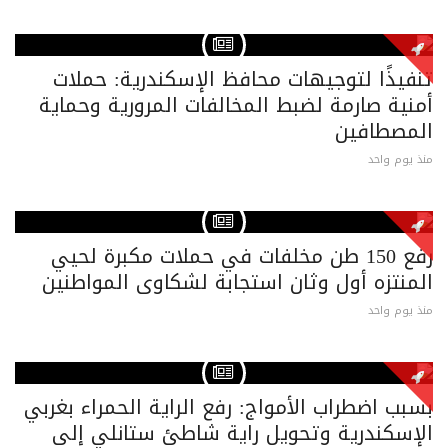
تنفيذًا لتوجيهات محافظ الإسكندرية: حملات
أمنية صارمة لضبط المخالفات المرورية وحماية
المصطافين
منذ يوم واحد
رفع 150 طن مخلفات في حملات مكبرة لحيي
المنتزه أول وثان استجابة لشكاوى المواطنين
منذ يوم واحد
بسبب اضطراب الأمواج: رفع الراية الحمراء بغربي
الإسكندرية وتحويل راية شاطئ ستانلي إلى