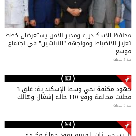
محافظ الإسكندرية ومدير الأمن يستعرضان خطط
تعزيز الانضباط ومواجهة "النباشين" في اجتماع
موسع
منذ 5 ساعات
جهود مكثفة بحي وسط الإسكندرية: غلق 3
محلات مخالفة ورفع 110 حالة إشغال وهالك
منذ 5 ساعات
رئيس حي ثان المنتزة تقود حملة مكثفة