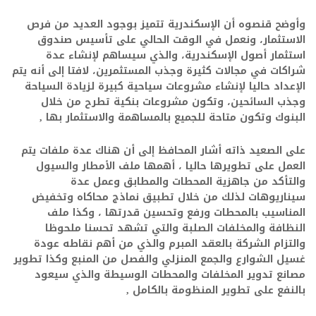
وأوضح قنصوه أن الإسكندرية تتميز بوجود العديد من فرص
الاستثمار، ونعمل في الوقت الحالي على تأسيس صندوق
استثمار أصول الإسكندرية، والذي سيساهم لإنشاء عدة
شراكات في مجالات كثيرة وجذب المستثمرين، لافتا إلى أنه يتم
الإعداد حاليا لإنشاء مشروعات سياحية كبيرة لزيادة السياحة
وجذب السائحين، وتكون مشروعات بنكية تطرح من خلال
البنوك وتكون متاحة للجميع بالمساهمة والاستثمار بها ,
على الصعيد ذاته أشار المحافظ إلى أن هناك عدة ملفات يتم
العمل على تطويرها حاليا ، أهمها ملف الأمطار والسيول
والتأكد من جاهزية المحطات والمطابق وعمل عدة
سيناريوهات لذلك من خلال تطبيق نماذج محاكاه وتخفيض
المناسيب بالمحطات ورفع وتحسين قدرتها ، وكذا ملف
النظافة والمخلفات الصلبة والتي تشهد تحسنا ملحوظا
والتزام الشركة بالعقد المبرم والذي من أهم نقاطه عودة
غسيل الشوارع والجمع المنزلي والفصل من المنبع وكذا تطوير
مصانع تدوير المخلفات والمحطات الوسيطة والذي سيعود
بالنفع على تطوير المنظومة بالكامل ,