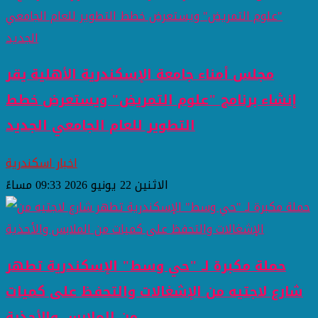
مجلس أمناء جامعة الإسكندرية الأهلية يقر
إنشاء برنامج "علوم التمريض" ويستعرض خطط
التطوير للعام الجامعي الجديد
اخبار اسكندرية
الاثنين 22 يونيو 2026 09:33 مساءً
حملة مكبرة لـ "حي وسط" الإسكندرية تطهر
شارع لاجتيه من الإشغالات والتحفظ على كميات
من الملابس والأحذية