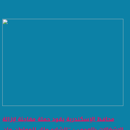
محافظ الإسكندرية يقود حملة مفاجئة لإزالة
الإشغالات بالعجمي: "الشارع ملك للمواطن ولن