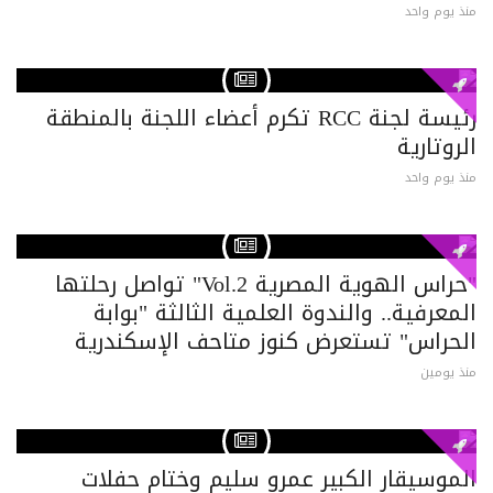
منذ يوم واحد
رئيسة لجنة RCC تكرم أعضاء اللجنة بالمنطقة
الروتارية
منذ يوم واحد
"حراس الهوية المصرية Vol.2" تواصل رحلتها
المعرفية.. والندوة العلمية الثالثة "بوابة
الحراس" تستعرض كنوز متاحف الإسكندرية
منذ يومين
الموسيقار الكبير عمرو سليم وختام حفلات