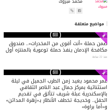
محمد مبروك
https://www.alexgate.com
مواضيع متعلقة
ضمن حملة «أنت أقوى من المخدرات».. صندوق
مكافحة الإدمان ينفذ حملة توعوية بالمنتزه أول
منذ 22 ساعة
عمر محمود يعيد زمن الطرب الجميل في ليلة
استثنائية بمركز جمال عبد الناصر الثقافي
بالإسكندرية عبلة شريف تتألق في تقديم
الحفل.. وخديجة تخطف الأنظار بـ«زهرة المدائن»
و«أما براوة»