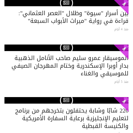
بين أسرار "سيوة" وظلال "العصر العثماني":
قراءة في رواية "ميراث الأبواب السبعة"
منذ 4 أيام
الموسيقار عمرو سليم صاحب الأنامل الذهبية
بدار أوبرا الإسكندرية وختام المهرجان الصيفي
للموسيقي والغناء
منذ 5 أيام
220 شابًا وشابة يحتفلون بتخرجهم من برنامج
لتعليم الإنجليزية برعاية السفارة الأمريكية
والكنيسة القبطية