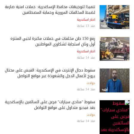
تنفيذًا لتوجيهات محافظ الإسكندرية: حملات أمنية صارمة
لضبط المخالفات المرورية وحماية المصطافين
اخبار اسكندرية
منذ 13 ساعة
رفع 150 طن مخلفات في حملات مكبرة لحيي المنتزه
أول وثان استجابة لشكاوى المواطنين
اخبار اسكندرية
منذ 14 ساعة
سقوط دجال الإنترنت في الإسكندرية: القبض على محتال
يروج لأعمال الدجل والشعوذة عبر مواقع التواصل
حوادث
منذ 14 ساعة
سقوط "منادي سيارات" فرعن على السائقين بالإسكندرية
بعد فيديو متداول على مواقع التواصل
حوادث
منذ 14 ساعة