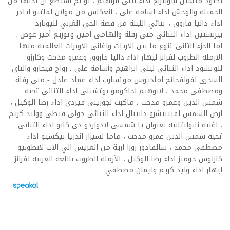
لكلود ميشيل شونبرنج اداء ليلى ابراهيم ، لو لم استطع ان احبها من
الجميلة والوحش اداء اسامة على ، انعكاس من مولان لماثيو ايلدر
اداء داليا فاروق ، ثنائي الليلة من قصة الحي الغربي لليونارد
بيرنستين اداء الثنائي منى رفلة والهامى امين وتوزيع أمير عوض .
اما الجزء الثاني تنوع ما بين الاريات واغاني الاوبرات العالمية منها
الارملة الطروب لفرانز ليهار اداء داليا فاروق وعمرو مدحت وكارزو
للوتشود اداء الثنائى ليلى ابراهيم وأسامة على ، زواج فيجارو والناى
السحرى لفولفجانج اماديوس موتسارت اداء عماد عادل - منى رفلة
ومصطفى محمد ، لابوهيم لجاكومو بوتشينى اداء الثنائي تحية
شمس الدين وعمرو مدحت ، ماكبث لجوزيبى فيردى اداء رضا الوكيل ،
ارض الشمس لفيينتشزو دانيبال اداء الثنائى جولى فيظى ووليد كريم
، اغنية نابوليتانية بعنوان يا شمسي لادواردو دى كابو اداء الثنائي
تحية شمس الدين عمرو مدحت ، ماما لسيزار اندريا بيكسيو اداء
مصطفى محمد ، سالفادور روزا ارية من العريس الي الاب لانطونيو
كارلوس جوميز اداء رضا الوكيل ، الأرملة الطروب باللغة العربية لفرانز
ليهار اداء وليد كريم وايمان مصطفي .