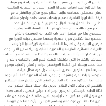
كونسير الذي اقيم علي مسرح اوبرا الاسكندرية واحياه نجوم فرقة
اوبرا القاهرة تحت اشراف مديرها الفني السوبرانو المصرية العالمية
ايمان مصطفي بمصاحبة عازف البيانو جريج مارتن وبالاشتراك مع
فرقة بالية اوبرا القاهرة تصميم رقصات محمد حامد واخراج هشام
الطلي . جاء الحفل وسط اقبال جماهيري كبير حيث اكتمل عدد
الحضور في صالة مسرح سيد درويش طبقا للسعة الاستيعابية
المسموح بها مع تطبيق الاجراءات الاحترازية المشددة والتزام
الجمهور بها لتكتمل صورة مبهرة رسمها مغنيين فرقة الاوبرا مع
عارضين البالية وكان اطارها النغمات الساحرة لأوركسترا الوتريات
والقيادة النسائية للمايسترو المصرية الشابه روسيلا سمير التي نجحت
فى اثبات ان المرأة المصرية تمتلك قدرات ابداعية متفردة في مختلف
المجالات والكفاءة التى تؤهلها لاعتلاء قمم الفن والثقافة والابداع ،
حيث نجحت روسيلا فى قيادة الاوركسترا ببراعة وتمكن وتميزت بوضوح
اشارتها مع العازفين لتخترق السيدات لاول مرة مجال قيادة
الاوركسترا باحترافية وتشيد انجاز جديد للمرأة المصرية كما تألق نجوم
فرقة اوبرا القاهرة في اداء البرنامج الفني الذي تفاعل معه الجمهور
وانقسم الي جزئين الاول لاغاني ديزني كان منها دعها تمضي من
فتاة الجليد لكريستين اندرسون لوبيز اداء جولي فيظي ، اذهب بعيدا
من هرقل لألان مينكين اداء ابراهيم ناجى ،عالم كامل جديد من علاء
الدين اداء الثنائي عزت غانم وسلمى الجبالي ، رأيت حلما من البؤساء