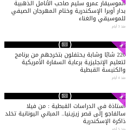
الموسيقار عمرو سليم صاحب الأنامل الذهبية
بدار أوبرا الإسكندرية وختام المهرجان الصيفي
للموسيقي والغناء
منذ 3 أيام
220 شابًا وشابة يحتفلون بتخرجهم من برنامج
لتعليم الإنجليزية برعاية السفارة الأمريكية
والكنيسة القبطية
منذ 4 أيام
أستاذة في الدراسات القبطية : من فيلا
سالفاجو إلى قصر زيزينيا.. المباني اليونانية تخلد
ذاكرة الإسكندرية
منذ 5 أيام