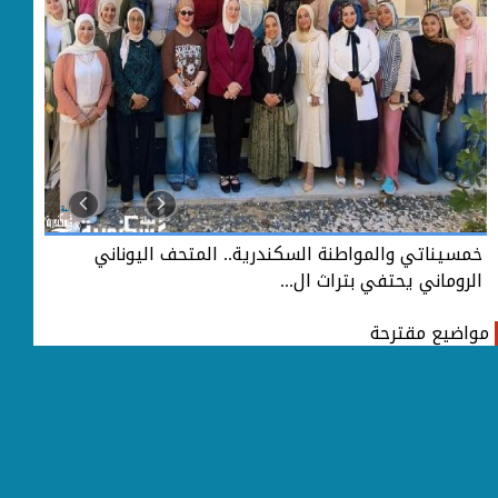
خمسيناتي والمواطنة السكندرية.. المتحف اليوناني
خمس
الروماني يحتفي بتراث ال...
الر
مواضيع مقترحة