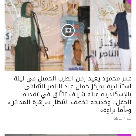
عمر محمود يعيد زمن الطرب الجميل في ليلة
استثنائية بمركز جمال عبد الناصر الثقافي
بالإسكندرية عبلة شريف تتألق في تقديم
الحفل.. وخديجة تخطف الأنظار بـ«زهرة المدائن»
و«أما براوة»
منذ 7 ساعات