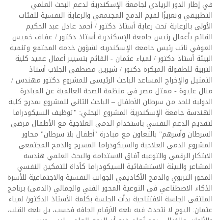
في إطار الدور الريادي لجامعة الإسكندرية لدعم البحث العلمي التطبيقي وتعزيزًا لقيم الدمج المجتمعي والرعاية النفسية للفئات الأولى بالرعاية تحت رعاية أستاذ دكتور / أحمد عادل عبد الحكيم القائم بأعمال رئيس جامعة الإسكندرية أستاذ دكتور / عفاف خميس العوفي نائب رئيس جامعة الإسكندرية لشؤون خدمة المجتمع وتنمية البيئة أستاذ دكتور / لمياء عثمان - القائم بتسيير أعمال عميد كلية التربية للطفولة المبكرة دكتور / شيرين مصطفى الجلاب أستاذ التمثيل والإخراج المساعد الباحث الرئيسي للمشروع دكتور مهندس / منال عليوة - ممثل مصر في منظمة الصحة العالمية عن المبادرة الدولية للحد من سرطان الأطفال – الباحث الثاني للمشروع بمدرج كلية الهندسة جامعة الإسكندرية المشروع البحثي: "توظيف السيكودراما لتقديم الدعم النفسي باستخدام الدمى العلاجية مع الأطفال مرضى السرطان وأسرهم" بالتعاون مع مبادرة "أطفال بلا سرطان" محاور المشروع الدمى العلاجية والسيكودراما المسرح والدمج المجتمعي الابتكار الرقمي والتوعية آفاق الاستدامة والبحث العلمي هندسة المشاعر والبيئة الاستشفائية السيكودراما كأداة للتمكين النفسي المحور التربوي والدمج الأكاديمي الجوانب النفسية والاجتماعية للأسرة الذكاء الاصطناعي في التوعية المحور الفني والجمالي (الدمى) برنامج الملتقى الجلسة الافتتاحية بدأت الجلسة بكلمة الأستاذ الدكتور/ لمياء عثمان: اليومٍ لا نتحدث فيه بلغة الأرقام الجافة فحسب، بل بلغة القلب، والألوان، والخيال.. يومٍ نُعلن فيه أن البحث العلمي ليس حبيس المختبرات، بل هو يدٌ حانية تمتد لتمسح دمعة، وترسم بسمة." "نحن اليوم بصدد افتتاح 'الملتقى العلمي الأول للدمى العلاجية'، هذا الحدث الذي يجسد أرقى صور التوظيف العلمي للفن. من خلال المشروع البحثي الرائد: (توظيف السيكودراما لتقديم الدعم النفسي باستخدام الدمى العلاجية مع الأطفال مرضى السرطان وأسرهم). لقد أدركنا أن الدواء وحده قد يشفي الجسد، لكن 'الأمل' هو ما يحيي الروح. ومن هنا جاءت فكرة 'الدمى العلاجية'؛ تلك الصديقة الصامتة التي تمنح الطفل القوة ليحكي ما يعجز اللسان عن قوله، ولتكون جسراً يعبر عليه صغارنا الأبطال من الألم إلى الأمل، ومن الخوف إلى القوه. بدعمٍ مؤسسي يعكس الدور الريادي للجامعة في المسؤولية المجتمعية والدمج النفسي للفئات الأولى بالرعاية. إننا اليوم لا نطلق مشروعاً فحسب، بل نضع حجر الأساس لثقافة علاجية حديثة، تضع 'الصحة النفسية للطفل المحارب' في مقدمة الأولويات." "ختاماً.. إلى كل طفل يواجه مرضه بابتسامة، نحن هنا من اجلك. باسمكم جميعاً، نعلن افتتاح فعاليات الملتقى العلمي الأول للدمى العلاجية." واضافت أ.م.د/ شيرين الجلاب: ( يأتي مشروعنا توظيف السيكودراما لتقديم الدعم النفسي للأطفال مرضى السرطان وأسرهم. يعبر عن هذا التوجه الإنساني العميق فلم ينطلق من فكرة الترفيه ولا مجرد نشاط ينتهي بانتهاء وقته. لكنه انطلق من إيمان حقيقي بأن الطفل المريض لا يحتاج إلى علاج الجسد فحسب، بل يحتاج أيضاً إلى من يخفف عنه وجع روحه. وأسرته كذلك لا تحتاج إلى إدراك خطة العلاج فحسب بل تحتاج إلى من يحتوي خوفها ويفهم قلقها ويساندها في الطريق. فحين ننظر إلى الطفل المريض نرى حكاية كاملة الأركان، بها طفلاً يتألم وأماً تخاف وتتماسك وأباً يحمل عبء الأزمة ويحاول أن يظل ثابتاً. ومن هنا جاءت السيكودراما لا كوسيلة فنية فحسب، بل وسيلة إنسانية وعلاجية عميقة تمنح الطفل وأسرته مساحة آمنة للتعبير والبوح وإخراج ما بداخلهم من خوف وألم وقلق، لمنحهم فرصة التخلص من تلك الشحنات السلبية والضغوط المؤرقة. لحظات إبداعية منح الطفل فرصة حقيقية ليشرح ألمه ويعبر عنه خلال دمية و مشهد وحكاية فيتكلم ويتنفس ويُخرج ما بداخله دون خوف ودون ضغط. فالمسرح أصبح مساحة شفاء تصبح فيها الدمية صوتاً بديلاً يتكلم نيابة عن الطفل حين تعجز الكلمات. لم تكن السيكودراما وسيلة لنُنسي بها الطفل مرضه، لكن نحاول أن نخفف أثر هذا المرض على روحه، ونساعده أن يرى نفسه بشكل مختلف، لا كطفل أنهكه المرض، بل بطل قادر على المواجهة وقادر على الفرح وقادر على أن يرى نفسه جميلاً وقوياً ومحبوباً رغم كل شيء. كما سعى المشروع لتبني فلسفة فن إدارة الألم ولا نقصد بها تخفيف الألم الجسدي لكنها تعني أن نساعد الطفل على أن يتحمل ألمه بطريقة مدركة واعية، يميز بين الألم السلبي والألم الإيجابي. هدمنا أسطورية المرض، وكشفنا مجاهلة بخامات بسيطة حولنا اللامدرك إلى مدرك وملموس لعبنا وأطلقنا العنان للكلمات والأغاني، وأعلنا أن الطفل هو الأقوى مهما كان التحدي والصعوبات. مشروعنا موجه للأسرة كلها لأننا نؤمن أن دعم الطفل يبدأ من دعم من يحتضنه. فكان للمكان دوره العظيم في مستشفى برج العرب الجامعي بمركز علاج أورام الأطفال هذا المكان الذي لم يكن مجرد مكان للعلاج لكنه كان حضناً إنسانيًا دافئًا احتوى الألم لخوف والأسرة وفتح أبوابه لكل يد تحاول أن تساند وتسعد. وهنا تكمن أهمية عنوان اللقاء فالدعم النفسي والدمج المجتمعي وجهان لعملة واحدة هدفها تحقيق السلام الذي يبنى أولاً داخل الإنسان حين يشعر بالأمان ويجد من يحتوي ألمه ويفهمه حين نخفف الألم عن إنسان فإننا نُسهم في بناء مجتمع أكثر رحمة واتزاناً وإنسانية. وأكدت د.م/ منال عليوة العلاج بالفن مجال من المجالات الإنسانية التي تُعنى بشخصية الإنسان وتعنى أيضا بالصحة النفسية، لأنه يُعبّر من خلاله عن خبراته الدفينة، وانفعالاته المكبوتة. إن ممارسة الفنون تعمل على خلق توازن وتكامل لشخصية الفرد، تُمكنه من التغلّب على الضغوط والصعوبات الحياتية التي تواجهه، ليصل به إلى حالة من الاتزان الانفعالي، والتكيف الاجتماعي، يستطيع بعدها مواصلة حياته. وتعتبر أهمية تحقيق التوازن النفسي لأطفال مرضى السرطان من خلال ممارسة أنشطة فنية علاجية - تجعل الطفل ينساب في تعبيره عما يكمّن دون وعي منه بذلك، ودون خوف وبطريقة غير لفظية وغير مباشرة - تصل بالطفل إلى استعراض صفاته وسماته الشخصية دون أن يدري أنه يفعل ذلك، وينسب ميوله وعواطفه إلى موضوعات البيئة أو إلى أشخاص آخرين في محيطه أو من نسج خياله الإبداعي، وبذلك يكشف الطفل من خلال إسقاطه عن مخاوفه وأنواع الصراعات التي يعانيها وتفاصيلها الدقيقة، والجوانب اللاشعورية الكامنة لديه. التراث الشعبي نبع لا ينتهي، تَربى عليه الأجداد وتناقلته الأجيال، فقد کان الجد يحكي الحكاية المستوحاة من التراث الشعبي للطفل قبل النوم فيزرع في رأسه قيم وعادات وسلوكيات إيجابية من خلال حكايات التراث الشعبي. ونحن الآن نفتش في الموروث الشعبي ونشير إلى أهمية العودة للتراث الشعبي لكي يحاكي لغة الحاضر من خلال تقديمه في المسرح، لما يتمتع به المسرح من جاذبية شديدة لدى الأطفال بشكل عام. وقد أثبتت الدراسات الأكاديمية ظهور العديد من الأمراض النفسية في العصر الحديث لدى الطفل منها الانطواء، والعدوانية، وعدم الثقة بالنفس، مما أثر على سلوك الطفل وارتباطه بالمجتمع، فأصبح يُفضل العزلة ولا تعنيه أية قضية أو أية مشکلة مجتمعية، فضلاً عن حدوث خلل قيمي لدى هؤلاء الأطفال أدى إلى خلق حالة من الرفض المتبادل بينه وبين المجتمع. لذلك لا بد من التدخل لعلاج تلك الظاهرة ومحاولة إعادة أطفالنا للواقع وزرع الانتماء الوطني داخلهم، وتعزيز الهوية لديهم، ولن نجد محتوى أفضل من التراث الحضاري الذي صنعه الأجداد وتربى عليه الأجيال وتم نقله من جيل لجيل، ومن هذا المنطلق والسعي إلى ابتكار برنامج برؤية جديدة وغير مسبوقة في مجال الصحة النفسية بالفنون وبلورة الرؤية حول شکل المسرح الذي ينبغي ترسيخه عربياً، والخروج بشکل ومضمون مسرحي عربي يرتكز على الموروث الحضاري ويؤکد الهوية الوطنية والقومية والإنسانية التي تميز العرب عن سواهم من الأمم، وهذه الدعوة جاءت مصحوبة بالانفتاح على الآخر بوعى ونضج، ومحاولة الإفادة من کافة إنجازاته الإيجابية لتحقيق التقدم وبناء مجتمع إنساني يرتكز على الأخلاق والقيم السامية، فكان لا بد من إعادة استخدام التراث الحضاري وتقديمه من خلال فنون مسرح الطفل من خلال ابتكار طريقة فنية علاجية تفاعلية تطبيقية حيث يتم تصميم وإعداد مسرح فنون الدمى العلاجية ليُلبي هذه الدعوة. ولم يغفل المشروع أهمية الثورة التكنولوجية في استكمال مسيرته وتحقيق أهدافه، على النحو الآتي: 1. استعانة المشروع بخبير في مجال الذكاء الاصطناعي لتقديم معلومات تثقيفية، ومفاهيم توعوية تخدم الفكرة، من خلال تصميم روبوت يُعبر عن شخصيات مُنبثقة من أهداف المشروع وفئاته المستهدفة. 2. إطلاق قناة على اليوتيوب لرفع كافة الفعاليات المُقدمة مع مراعاة خصوصية الأطفال وذويهم في عمليات النشر والتصوير ورفعها على القناة. 3. تقديم بث مباشر على القناة لقاطني المناطق البعيدة عن أماكن الفعاليات وسهولة وصول المعلومة وإمكانية مشاهدتها أكثر من مرة. 4. تصميم أفلام كرتونية قصيرة بشخصيات مبتكرة. أ.د. هاله ابراهيم الجرواني- استاذ صحه الطفل قسم العلوم الاساسيه والعميد الأسبق لكلية التربية للطفولة المبكرة ا.د ماجدة صالح .استاذ مناهج الطفل المتفرغ بكلية التربية للطفولة المبكرة. ???? لوحات فنية: "شمسنا جاية""سرسور المغرور" ???? الجلسة الأولى أ.د. نيلي العطار- الموسيقى ودعم أبطال التحدي أ.م.د. رحاب شرقاوي - تطوير معايير إنتاج الدمى العلاجية د. إستر أنسي- الجوانب النفسية والاجتماعية د. هبة الله موسى- فن تغذية الأبطال ???? مسرحية: "أجمل أطفال" – تقديم أطفال موهوبين من ذوي الاحتياجات الخاصة ???? الجلسة الثانية أ. بسنت حميدة- المحور التربوي والدمج د. لمياء الرشيدي- رعاية الناجين من سرطان الأطفال أ.د. سحر خليل- الرقمنة التفاعلية للدمى والمسرح ???? مسرحية: "جنة الفراشات" – تقديم طالبات كلية التربية للطفولة المبكرة ???? الجلسة الثالثة د. هالة عليوة- استراتيجيات التعلم بعد العلاج د. هند عبد الرسول رحلة أمل – ورشة دعم نفسي د. مروة يوسف- أهمية التبرع بالدم ودوره في رحلة العلاج ???? مسرحية:"سر الجمال" وتم توصيات الملتقى العلمي الأول للدمى العلاجية، يوصي الملتقى بما يلي: ١- تعزيز توظيف الدمى العلاجية بوصفها مدخلًا تربويًا ونفسيًا فاعلًا في دعم الأطفال، خاصة الأطفال المرضى وذوي الاحتياجات الخاصة، لما لها من أثر إيجابي في التعبير الانفعالي والتخفيف من الضغوط النفسية. ٢- إدماج الدمى العلاجية داخل المؤسسات التعليمية والصحية بوصفها أداة داعمة في برامج الدعم النفسي، والدمج المجتمعي، والتأهيل السلوكي والانفعالي للأطفال. ٣- توسيع نطاق استخدام السيكودراما والدراما العلاجية في العمل مع الأطفال داخل المدارس والمستشفيات ومؤسسات الرعاية، لما أثبتته من فاعلية في التمكين النفسي والاجتماعي. ٤- وضع معايير علمية وفنية لإنتاج الدمى العلاجية تضمن ملاءمتها النفسية والتربوية والجمالية للفئات المستهدفة، بما يسهم في رفع جودة الممارسة وتوحيد أسسها التطبيقية. ٥- دعم البحوث العلمية البينية التي تربط بين التربية، وعلم النفس، والفنون، والصحة، لتطوير مداخل مبتكرة في العلاج والدعم النفسي للأطفال. ٦- تفعيل برامج تدريبية متخصصة لإعداد المعلمين، والأخصائيين النفسيين، وأولياء الأمور على استخدام الدمى العلاجية كوسيط للتواصل والدعم النفسي والتربوي. ٧- تعزيز دور الأسرة في العملية العلاجية من خلال التوعية بأساليب الإرشاد الأسري، وتدريب الوالدين على توظيف الدمى في التواصل مع الطفل ودعمه انفعاليًا. ٨- الاهتمام بالأطفال الناجين من الأمراض المزمنة وسرطان الأطفال عبر برامج متابعة نفسية وتربوية مستدامة تسهم في إعادة دمجهم أكاديميًا ومجتمعيًا. ٩- توسيع استخدام الرقمنة التفاعلية في تصميم الدمى والعرائس والوسائط المصاحبة لها، بما يواكب التطور التكنولوجي ويعزز فرص الوصول والتأثير. ١٠- دمج الفنون المساندة مثل الموسيقى، والمسرح، والرسم، والحكي، ضمن برامج الدمى العلاجية، لتعظيم أثرها في تحسين الصحة النفسية وجودة الحياة للأطفال. ١١- تعزيز ثقافة الدمج المجتمعي من خلال المبادرات التوعوية والعروض المسرحية والأنشطة التفاعلية التي تسهم في بناء وعي مجتمعي أكثر دعمًا للأطفال وأسرهم. ١٢- تفع