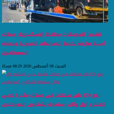
تنفيذًا لتوجيهات محافظ الإسكندرية: حملات
أمنية صارمة لضبط المخالفات المرورية وحماية
المصطافين
السبت 08 أغسطس 2026 08:29 مساءً
رفع 150 طن مخلفات في حملات مكبرة لحيي
المنتزه أول وثان استجابة لشكاوى المواطنين