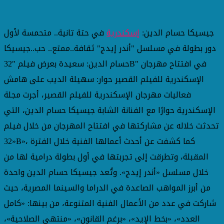
جيسيكا حسام الدين:
إسكندرية
في حتة تانية.. متحمسة لأول
دور بطولة في مسلسل "أندر إيدج" ثقافة..ممتع.. حب..جيسيكا
حسام الدين: سعيدة بعرض فيلم "32B" في افتتاح مهرجان
الإسكندرية للفيلم القصير حوار: سهيلة الديب على هامش
فعاليات مهرجان الإسكندرية للفيلم القصير، أجرت مجلة
الإسكندرية حوارًا مع الفنانة الشابة جيسيكا حسام الدين، التي
تحدثت خلاله عن مشاركتها في افتتاح المهرجان من خلال فيلم
«32B»، كما كشفت عن أحدث أعمالها الفنية خلال الفترة
المقبلة، وتطرقت إلى تجربتها في أول بطولة درامية لها من
خلال مسلسل «أندر إيدج». وتُعد جيسيكا حسام الدين واحدة
من أبرز المواهب الصاعدة في الدراما والسينما المصرية، حيث
شاركت في عدد من الأعمال الفنية المتنوعة، من بينها: «كامل
العدد»، «بخط الإيد»، «برغم القانون»، «منتهى الصلاحية»،