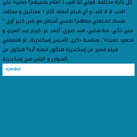
كل حاجة مختلفة. قولي لنا أقرب 3 أفلام بتحبيهم؟ صغيرة على
الحب، لا لا لاند، و أي فيلم أعمله. أكتر 3 ممثليين و ممثلات
نفسك تشتغلي معاهم؟ نفسي أشتغل مع ناس كتير أوي "
منى ذكي، منة شلبي، هند صبري، أحمد عز، كريم عبد العزيز، و
محمود حميدة". بمناسبة ذكرى تأسيس إسكندرية.. لو هتعملي
فيلم قصير عن إسكندرية هتكون قصته أيه؟ هيكون عن
الشوارع و الناس في إسكندرية.