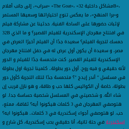
«سراب»، إلى جانب أفلام «The Goat»، «مشاكل داخلية 32B»،
و«برا المنهج»، ما يعكس تنوع اختياراتها وسعيها المستمر
لإثبات حضورها على الساحة الفنية. حدثينا عن مشاركة فيلم
32B في افتتاح مهرجان الإسكندرية للفيلم القصير؟ و ما الذي
حمسك لتجربة الفيلم؟ سعيدة جدًا أن الفيلم أخيرًا اتعرض في
مصر، و سعيدة أن يكون أول عرض له في حفل افتتاح مهرجان
الإسكندرية للفيلم القصير. كنت متحمسة جدًا للفيلم و الدور
لأنه حقيقي و فيه روح. أول دور بطولة.. كلمينا تجربة اول بطولة
في مسلسل " أندر إيدج "؟ متحمسة جدًا لتلك التجربة كأول دور
بطولة، خاصة أن الكواليس كلها حب و طاقة، و هو نازل قريب إن
شاء الله. و شخصيتي في المسلسل شخصية حساسة جدا. لو
هتوصفي المهرجان في 3 كلمات هيكونوا أيه؟ ثقافة، ممتع،
حب. لو هتوصفي أجواء إسكندرية في 3 كلمات.. هيكونوا ايه؟
اسكندرية
في حتة تانية، أنا حقيقي بحب إسكندرية، كل شارع و