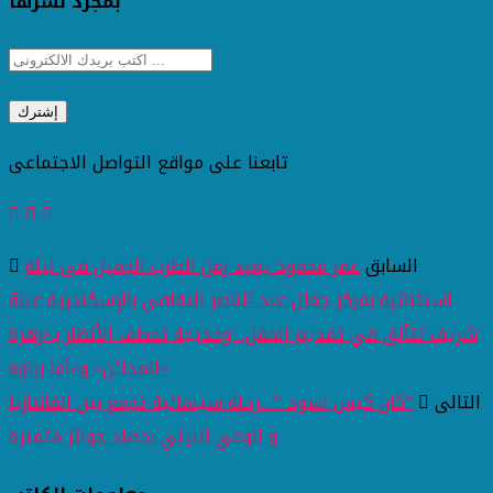
بمجرد نشرها
تابعنا على مواقع التواصل الاجتماعى
السابق
عمر محمود يعيد زمن الطرب الجميل في ليلة
استثنائية بمركز جمال عبد الناصر الثقافي بالإسكندرية عبلة
شريف تتألق في تقديم الحفل.. وخديجة تخطف الأنظار بـ«زهرة
المدائن» و«أما براوة»
التالى
"كان كيس اسود " ..رحلة سينمائية تجمع بين الفانتازيا
و الوعي البيئي بحصاد جوائز متميزة