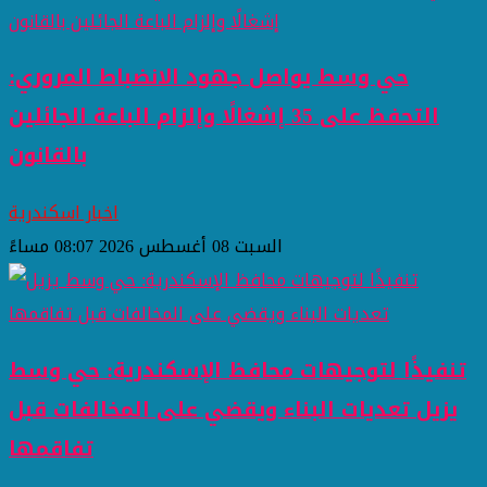
حي وسط يواصل جهود الانضباط المروري:
التحفظ على 35 إشغالًا وإلزام الباعة الجائلين
بالقانون
اخبار اسكندرية
السبت 08 أغسطس 2026 08:07 مساءً
تنفيذًا لتوجيهات محافظ الإسكندرية: حي وسط
يزيل تعديات البناء ويقضي على المخالفات قبل
تفاقمها