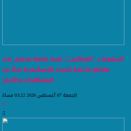
السقوط بـ "العطارين": ضبط صانعة محتوى تبث
مقاطع خادشة للحياء بالإسكندرية بحثاً عن
المشاهدات والأرباح
الجمعة 07 أغسطس 2026 03:22 مساءً