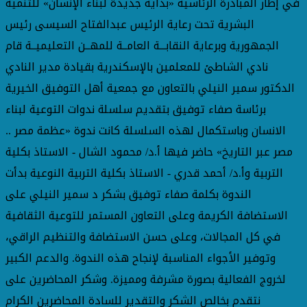
في إطار المبادرة الرئاسية «بداية جديدة لبناء الإنسان» للتنمية
البشرية تحت رعاية الرئيس عبدالفتاح السيسى رئيس
الجمهورية وبرعاية النقابـــة العامــة للمهــن التعليميــة قام
نادي الشاطئ للمعلمين بالإسكندرية بقيادة مدير النادي
الدكتور سمير النيلي بالتعاون مع جمعية أهل التوفيق الخيرية
برئاسة صفاء توفيق بتقديم سلسلة ندوات التوعية لبناء
الانسان وباستكمال لهذه السلسلة كانت ندوة «عظمة مصر ..
مصر عبر التاريخ» حاضر فيها أ.د/ محمود الشال - الاستاذ بكلية
التربية وأ.د/ أحمد قدري - الاستاذ بكلية التربية النوعية بدأت
الندوة بكلمة صفاء توفيق بشكر د سمير النيلي على
الاستضافة الكريمة وعلى التعاون المستمر للتوعية الثقافية
في كل المجالات، وعلى حسن الاستضافة والتنظيم الراقي،
وتوفير الأجواء المناسبة لإنجاح هذه الندوة. والدعم الكبير
لخروج الفعالية بصورة مشرفة ومميزة. وشكر المحاضرين على
نتقدم بخالص الشكر والتقدير للسادة المحاضرين الكرام