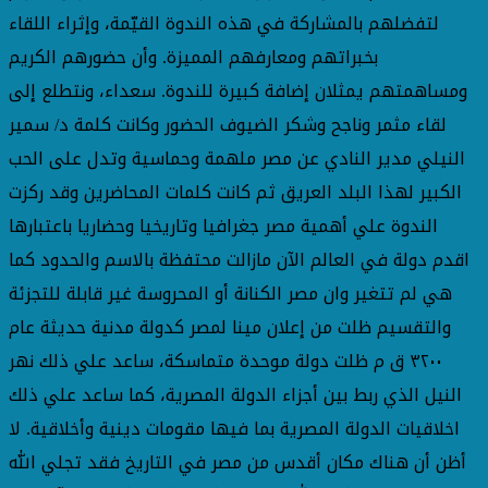
لتفضلهم بالمشاركة في هذه الندوة القيّمة، وإثراء اللقاء
بخبراتهم ومعارفهم المميزة. وأن حضورهم الكريم
ومساهمتهم يمثلان إضافة كبيرة للندوة. سعداء، ونتطلع إلى
لقاء مثمر وناجح وشكر الضيوف الحضور وكانت كلمة د/ سمير
النيلي مدير النادي عن مصر ملهمة وحماسية وتدل على الحب
الكبير لهذا البلد العريق ثم كانت كلمات المحاضرين وقد ركزت
الندوة علي أهمية مصر جغرافيا وتاريخيا وحضاريا باعتبارها
اقدم دولة في العالم الآن مازالت محتفظة بالاسم والحدود كما
هي لم تتغير وان مصر الكنانة أو المحروسة غير قابلة للتجزئة
والتقسيم ظلت من إعلان مينا لمصر كدولة مدنية حديثة عام
٣٢٠٠ ق م ظلت دولة موحدة متماسكة، ساعد علي ذلك نهر
النيل الذي ربط بين أجزاء الدولة المصرية، كما ساعد علي ذلك
اخلاقيات الدولة المصرية بما فيها مقومات دينية وأخلاقية. لا
أظن أن هناك مكان أقدس من مصر في التاريخ فقد تجلي الله