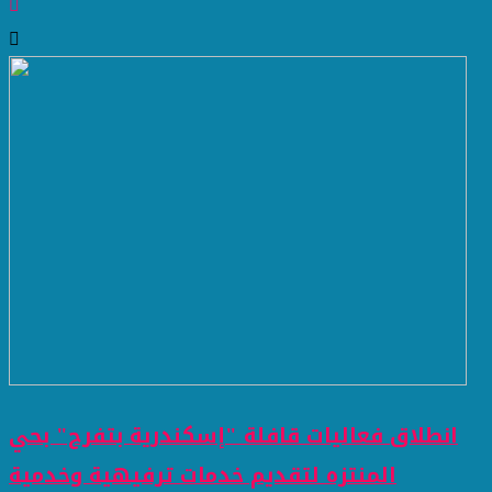
انطلاق فعاليات قافلة "إسكندرية بتفرح" بحي
المنتزه لتقديم خدمات ترفيهية وخدمية