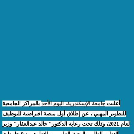
أعلنت
جامعة الإسكندرية، اليوم الأحد
بالمراكز الجامعية
للتطوير المهني ، عن إطلاق أول منصة افتراضية للتوظيف
لعام 2021، وذلك تحت رعاية الدكتور" خالد عبدالغفار" وزير
التعليم العالي والبحث العلمي، وبالتعاون مع 9 جامعات