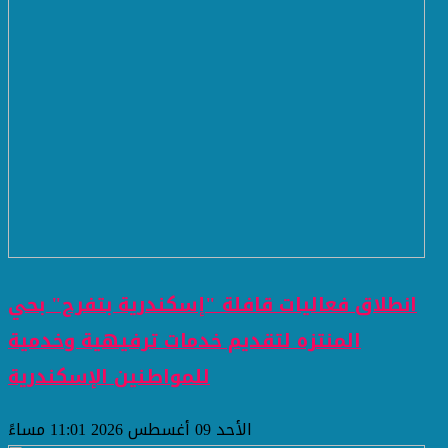
انطلاق فعاليات قافلة "إسكندرية بتفرح" بحي
المنتزه لتقديم خدمات ترفيهية وخدمية
للمواطنين ​الإسكندرية
الأحد 09 أغسطس 2026 11:01 مساءً