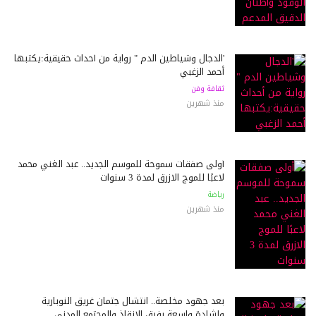
'الدجال وشياطين الدم " رواية من أحداث حقيقية:يكتبها
أحمد الزغبي
ثقافة وفن
منذ شهرين
أولى صفقات سموحة للموسم الجديد.. عبد الغني محمد
لاعبًا للموج الازرق لمدة 3 سنوات
رياضة
منذ شهرين
بعد جهود مخلصة.. انتشال جثمان غريق النوبارية
وإشادة واسعة بفرق الإنقاذ والمجتمع المدني