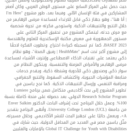
مصر للمهارات بالأكاديمية العربية للعلوم والتكنولوجيا والنقل البحري،
حيث حصل على المركز السابع على مستوى الوطن العربي، وكان أصغر
المشاركين في فئة الإنسان الآلي. وفيما بعد، طور مشروع "I'm Here
| أنا هنا"، وهو جهاز ذكي قابل للارتداء لمساعدة مرضى الزهايمر من
خلال التتبع والتنبيهات الذكية. واستوحى فكرته من تجربة شخصية
مع مرض جدته، ليتمكن المشروع من تحقيق المركز الثاني على
مستوى الجمهورية في معرض مكتبة الإسكندرية للعلوم والهندسة
BASEF 2023، كما تم تسجيله كبراءة اختراع. وتطورت الفكرة لاحقًا
إلى مشروع أكبر تحت اسم "HealthMate | رفيق الصحة"، وهو نظام
ذكي يعتمد على تقنيات الذكاء الاصطناعي وإنترنت الأشياء لمساعدة
مرضى الزهايمر والأمراض المزمنة والتنفسية. ويتكون النظام من
سوار ذكي وصندوق ذكي للأدوية وشنطة ذكية، ويقدم خدمات
متابعة المؤشرات الحيوية، واكتشاف السقوط، والتتبع الجغرافي،
ومراقبة التنفس، وإرسال التنبيهات الذكية. كما نجح ياسين في
تطوير المشروع إلى بحث أكاديمي متكامل ضمن برنامج Lumiere
Research Scholar Program الدولي، بعد حصوله على منحة كاملة بنسبة
100%. وعمل خلال البرنامج تحت إشراف الباحث الدكتور Enver Salkim
من جامعة University College London (UCL)، وأنهى البرنامج بتقدير
A+، ويعمل حاليًا على تجهيز البحث للنشر الأكاديمي. وخلال مسيرته،
مثّل ياسين مصر في العديد من المحافل الدولية، حيث شارك في
Global IT Challenge for Youth with Disabilities بالإمارات والفلبين