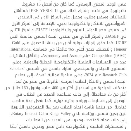
ضمن الوفد المصري الرسمي، كما كان من أفضل 15 مشروعًا
تكنولوجيًا في فئته. وشارك كذلك في IEEE YESIST12 كمتأهل
للنهائيات وسفير وطني، وحصل على المركز الأول في المنتدى
الأفروآسيوي للابتكار والتكنولوجيا بدبي، بالإضافة إلى المركز الأول
في معرض مصر الدولي للعلوم والتكنولوجيا EISTF، والمركز الثاني
في BASEF، والمركز الثاني في منتدى البحث العلمي بجامعة النيل
UGRF. كما حقق إنجازات دولية أخرى من بينها الحصول على Gold
Honour والتصنيف ضمن أعلى 5% عالميًا في مسابقة International
Astronomy and Astrophysics Competition (IAAC)، والتأهل لنهائيات
عدد من المسابقات العلمية والتكنولوجية المحلية والدولية. وعلى
المستوى القيادي والمجتمعي، شارك ياسين في تأسيس Scholars’
Research Club عام 2024، وهي مبادرة مجانية تهدف إلى تعليم
البحث العلمي والابتكار لطلاب المرحلة الثانوية في مصر عن بُعد.
وتمكنت المبادرة من استقبال أكثر من 400 طلب، وقبول 160 طالبًا من
أكثر من 25 محافظة، إلى جانب مساعدة العديد من الطلاب في
الوصول إلى مسابقات وبرامج بحثية دولية. كما شغل عدة مناصب
قيادية، من بينها رئاسة اتحاد الطلاب بمدرسة المتفوقين الثانوية
بنين بعين شمس، ورئاسة نادي Rotary Interact Cairo Kings Valley،
إلى جانب عمله كمتحدث ومدرب في العديد من الفعاليات
والمعسكرات العلمية والتكنولوجية داخل مصر. ويحرص ياسين أيضًا