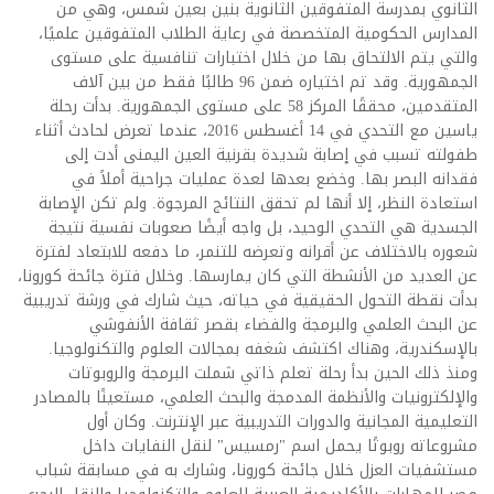
الثانوي بمدرسة المتفوقين الثانوية بنين بعين شمس، وهي من
المدارس الحكومية المتخصصة في رعاية الطلاب المتفوقين علميًا،
والتي يتم الالتحاق بها من خلال اختبارات تنافسية على مستوى
الجمهورية. وقد تم اختياره ضمن 96 طالبًا فقط من بين آلاف
المتقدمين، محققًا المركز 58 على مستوى الجمهورية. بدأت رحلة
ياسين مع التحدي في 14 أغسطس 2016، عندما تعرض لحادث أثناء
طفولته تسبب في إصابة شديدة بقرنية العين اليمنى أدت إلى
فقدانه البصر بها. وخضع بعدها لعدة عمليات جراحية أملاً في
استعادة النظر، إلا أنها لم تحقق النتائج المرجوة. ولم تكن الإصابة
الجسدية هي التحدي الوحيد، بل واجه أيضًا صعوبات نفسية نتيجة
شعوره بالاختلاف عن أقرانه وتعرضه للتنمر، ما دفعه للابتعاد لفترة
عن العديد من الأنشطة التي كان يمارسها. وخلال فترة جائحة كورونا،
بدأت نقطة التحول الحقيقية في حياته، حيث شارك في ورشة تدريبية
عن البحث العلمي والبرمجة والفضاء بقصر ثقافة الأنفوشي
بالإسكندرية، وهناك اكتشف شغفه بمجالات العلوم والتكنولوجيا.
ومنذ ذلك الحين بدأ رحلة تعلم ذاتي شملت البرمجة والروبوتات
والإلكترونيات والأنظمة المدمجة والبحث العلمي، مستعينًا بالمصادر
التعليمية المجانية والدورات التدريبية عبر الإنترنت. وكان أول
مشروعاته روبوتًا يحمل اسم "رمسيس" لنقل النفايات داخل
مستشفيات العزل خلال جائحة كورونا، وشارك به في مسابقة شباب