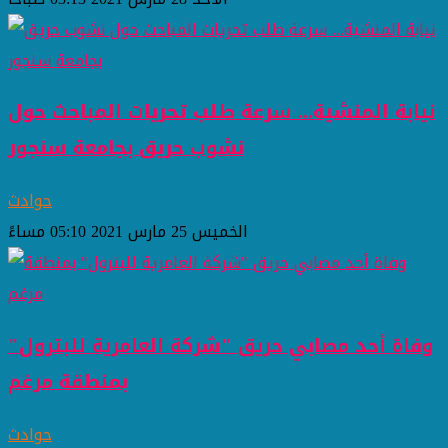
نيابة المنشية... سرعة طلب تحريات المباحث حول
نشوب حريق بجامعة سنجور
حوادث
الخميس 25 مارس 2021 05:10 مساءً
وفاة أحد مصابي حريق "شركة العامرية للبترول"
بمنطقة مرغم
حوادث