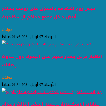
حبس زوج لاتهامه بالتعدِي على زوجته بسلاح
أبيض داخل مجمع محاكم الإسكندرية
حوادث
الأربعاء 07 أبريل 2021 01:46 صباحاً
انهيار جزئي بعقار قديم بحي الجمرك دون حدوث
إصابات
حوادث
الأربعاء 07 أبريل 2021 01:34 صباحاً
جنايات الإسكندرية....تصدر الحكم الثالث بإعدام