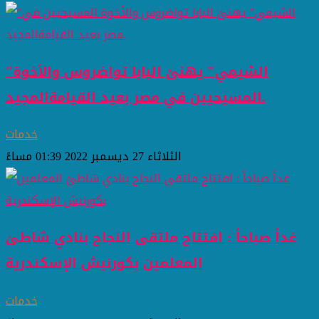
"الشيمي" يهنئ البابا تواضروس والأخوة
المسيحيين في مصر بعيد القيامةالمجيد.
خدمات
الثلاثاء 27 ديسمبر 2022 01:39 مساءً
غداً صباحاً : افتتاح ملتقى النجاح بنادي شاطئ
المعلمين بكورنيش الإسكندرية
خدمات