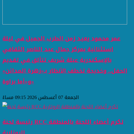
عمر محمود يعيد زمن الطرب الجميل في ليلة
استثنائية بمركز جمال عبد الناصر الثقافي
بالإسكندرية عبلة شريف تتألق في تقديم
الحفل.. وخديجة تخطف الأنظار بـ«زهرة المدائن»
و«أما براوة»
الجمعة 07 أغسطس 2026 09:15 مساءً
رئيسة لجنة RCC تكرم أعضاء اللجنة بالمنطقة
الروتارية