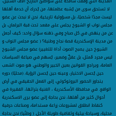
المدينة التي وقفت شامخة على شواطئ التاريخ آلاف السنين،
لا تستحق سوى من يُشبه عظمتها، من يُدرك أن خدمة أهلها
ليست مجدًا شخصيًا، بل مسؤولية تاريخية. نحن لا نبحث عن عضو
مجلس نواب او الشيوخ يجلس على مقعد تحت قبة البرلمان، بل
عن من ينهض في كل صباح وفي ذهنه سؤال واحد: كيف أجعل
من مدينة الإسكندرية قصة نجاح وطنية؟ ( عضو مجلس النواب و
الشيوخ حين يصبح الصوت أداة للتغيير) عضو مجلس الشيوخ
ليس مجرد مُمثل، بل عقلٌ وضمير، يُسهم في صياغة السياسات
العامة، ويراجع القوانين بعين الخبير والوطني. هو صوت الشعب
حين يُحسن الاختيار، وعينه حين يُحسن الرؤية. (محليًا) دوره
يتجاوز الحضور البروتوكولي، إلى الفعل الحقيقي في أرض
الواقع. في محافظة الأسكندرية ، الغنية بتراثها، الفقيرة في
أحوال كثير من أهلها، نحن بحاجة إلى عضو يرى الاسكندرية
كنقاط انطلاق لمشروعات زراعة مستدامة، وصناعات حرفية
محلية، وسياحة بيئية وثقافية طويلة الأجل. ( وطنًيا) نحن بحاجة