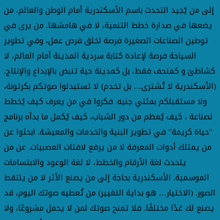
إلى من يُجيد التحدث باسم الأسكندرية أمام الوطن والعالم، من
يضعها في صدارة خطط التنمية، لا في هامشها. من يرى في
توطين الصناعات الصغيرة فرصة لخلق فرص عمل، وفي تطوير
السياحة فرصة لإعادة كتابة سردية المدينة أمام العالم، لا
كشاطئ و كمتحف فقط، بل كمدينة حية تنبض بالإبداع والإنتاج.
(الأسكندرية لا تُشترى… بل تخدم) لا تستبدلوا صوتكم بكرتونة،
ولا مستقبلكم بمئتي جنيه. فكروا في من يعرف كيف يُخطط
لصناعة ، كيف يُعظم من دور الشباب، كيف يُكمل ما بدأه برنامج
"حياة كريمة" في تطوير البنية والخدمات والمعيشة. ابحثوا عن
من يمتلك أدوات المعرفة لا من يرفع لافتات العصبيات. عن من
يتحدث لغة الأرقام والخطط، لا لغة الوعود والابتسامات
الموسمية. الأسكندرية بحاجة إلى من يصنع الأثر لا من يلتقط
الصور. (الاختيار… هو بداية التغيير) من تُعطيه صوتك اليوم، قد
يصنع لك غدًا مختلفًا. فلا تمنح صوتك لمن لا يحمل مشروعًا، ولا