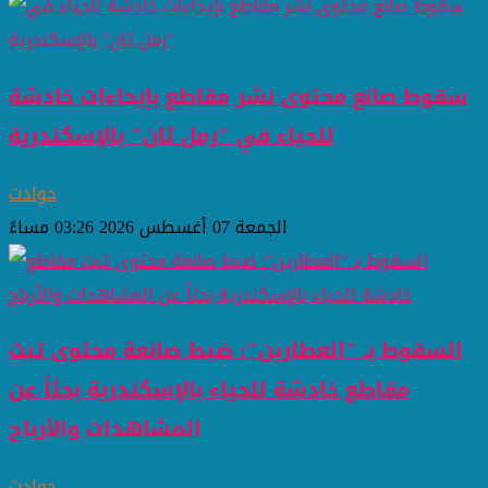
سقوط صانع محتوى نشر مقاطع بإيحاءات خادشة
للحياء في "رمل ثان" بالإسكندرية
حوادث
الجمعة 07 أغسطس 2026 03:26 مساءً
السقوط بـ "العطارين": ضبط صانعة محتوى تبث
مقاطع خادشة للحياء بالإسكندرية بحثاً عن
المشاهدات والأرباح
حوادث