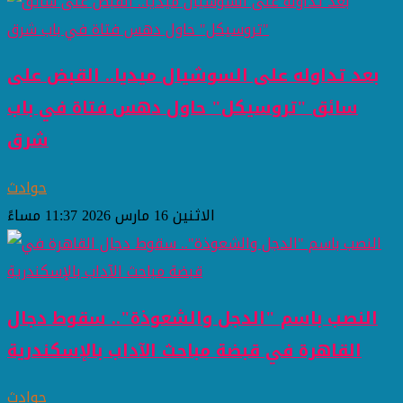
بعد تداوله على السوشيال ميديا.. القبض على
سائق "تروسيكل" حاول دهس فتاة في باب
شرق
حوادث
الاثنين 16 مارس 2026 11:37 مساءً
النصب باسم "الدجل والشعوذة".. سقوط دجال
القاهرة في قبضة مباحث الآداب بالإسكندرية
حوادث