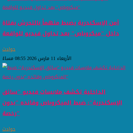
أمن الإسكندرية يضبط متهماً بالتحرش بفتاة
داخل "ميكروباص" بعد تداول فيديو للواقعة
حوادث
الأربعاء 11 مارس 2026 08:55 مساءً
الداخلية تكشف ملابسات فيديو "سائق
الإسكندرية": ضبط الميكروباص وقائده "بدون
رخصة"
حوادث