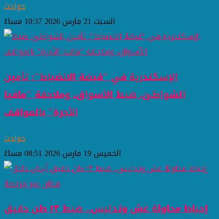
حوادث
السبت 21 مارس 2026 10:37 مساءً
الإسكندرية في "قبضة الانضباط": تأمين
الشواطئ، ضبط الأسواق، وملاحقة "مافيا
الأجرة" بالمواقف
حوادث
الخميس 19 مارس 2026 08:51 مساءً
إحباط محاولة غش وتدليس.. ضبط ١٣ طن دقيق