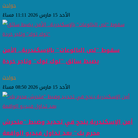
حوادث
الأحد 15 مارس 2026 11:11 مساءً
سقوط "لص البالوعات" بالإسكندرية.. الأمن
يضبط سائق "توك توك" وتاجر خردة
حوادث
الأحد 15 مارس 2026 08:50 مساءً
أمن الإسكندرية ينجح في تحديد وضبط "متحرش
محرم بك" بعد تداول فيديو الواقعة