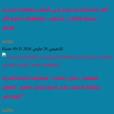
أمن الإسكندرية ينجح في كشف ملابسات فيديو
"سرقة هاتف" بأسلوب المغافلة بدائرة ثان
الرمل
حوادث
الخميس 26 مارس 2026 09:35 مساءً
سقوط "دجال المنيا" ومعاونه بالإسكندرية
بتهمة النصب على المواطنين باسم "العلاج
الروحاني"
حوادث