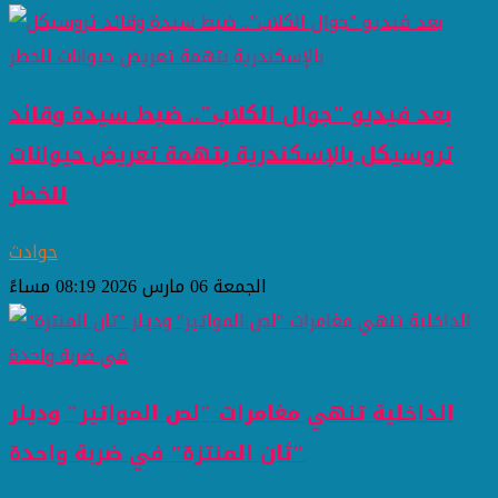
بعد فيديو "جوال الكلاب".. ضبط سيدة وقائد
تروسيكل بالإسكندرية بتهمة تعريض حيوانات
للخطر
حوادث
الجمعة 06 مارس 2026 08:19 مساءً
الداخلية تنهي مغامرات "لص المواتير" وديلر
"ثان المنتزة" في ضربة واحدة