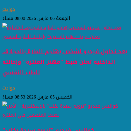
حوادث
الجمعة 06 مارس 2026 08:00 مساءً
بعد تداول فيديو لشخص يهاجم المارة بالحجارة..
الداخلية تعلن ضبط "مهتز المنتزه" وإحالته
للطب النفسي
حوادث
الخميس 05 مارس 2026 08:53 مساءً
كواليس فيديو "ترويع سيدة بكلب"