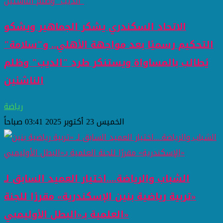
الاتحاد السكندري يشكر الجماهير ويشكو
التحكيم رسميًا بعد مواجهة الأهلي.. و"سلامة"
يُطالب بالمساواة ويستنكر طرد "الديب" وظلم
الناشئين
رياضة
الخميس 23 أكتوبر 2025 03:41 صباحاً
الشباب والرياضة....اختيار العميد السابق لـ
«تربية رياضية بنين الإسكندرية» مقررًا للجنة
العلمية بـ«البطل الأوليمبي»