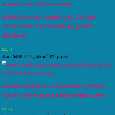
مهرجان" ذوي الهمم" برعاية بيت العائلة
المصري مع مؤسسة حياة المحبة باستاد
الإسكندرية
رياضة
الخميس 07 أغسطس 2025 04:58 مساءً
فعاليات بطولة الأسكندرية المفتوحه النسخه
الأولى للووشو كونغ فو جميع المراحل السنية
رياضة